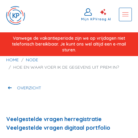
Mijn KP
Vraag AI
Overslaan
Vanwege de vakantieperiode zijn we op vrijdagen niet
telefonisch bereikbaar. Je kunt ons wel altijd een e-mail
en
sturen.
naar
Kruimelpad
HOME
NODE
de
HOE EN WAAR VOER IK DE GEGEVENS UIT PREM IN?
inhoud
gaan
OVERZICHT
Veelgestelde vragen herregistratie
Veelgestelde vragen digitaal portfolio