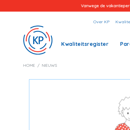
Overslaan
Vanwege de vakantieperiod
en
naar
Top
Over KP
Kwalite
de
menu
inhoud
Hoofdnavigatie
Kwaliteitsregister
Par
gaan
Kruimelpad
HOME
NIEUWS