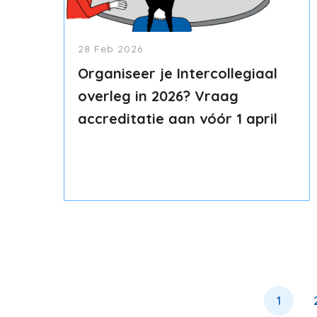
28 Feb 2026
Organiseer je Intercollegiaal
overleg in 2026? Vraag
accreditatie aan vóór 1 april
Paginering
Huidig
1