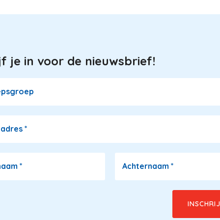
pa
jf je in voor de nieuwsbrief!
epsgroep
ladres
*
naam
*
Achternaam
*