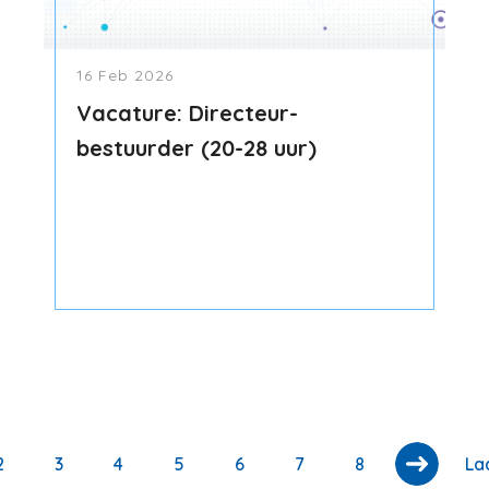
16 Feb 2026
Vacature: Directeur-
bestuurder (20-28 uur)
e
Page
2
Page
3
Page
4
Page
5
Page
6
Page
7
Page
8
La
La