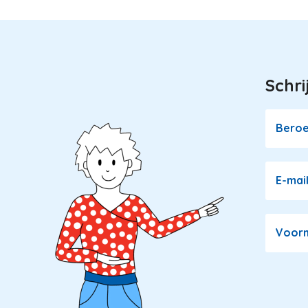
pagina
Schri
Image
Bero
E-mai
Voor