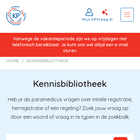
Mijn KP
Vraag AI
Overslaan
Vanwege de vakantieperiode zijn we op vrijdagen niet
telefonisch bereikbaar. Je kunt ons wel altijd een e-mail
en
sturen.
naar
Kruimelpad
HOME
KENNISBIBLIOTHEEK
de
inhoud
gaan
Kennisbibliotheek
Heb je als paramedicus vragen over initiële registratie,
herregistratie of een regeling? Zoek jouw vraag op
door een woord of vraag in te typen in de zoekbalk.