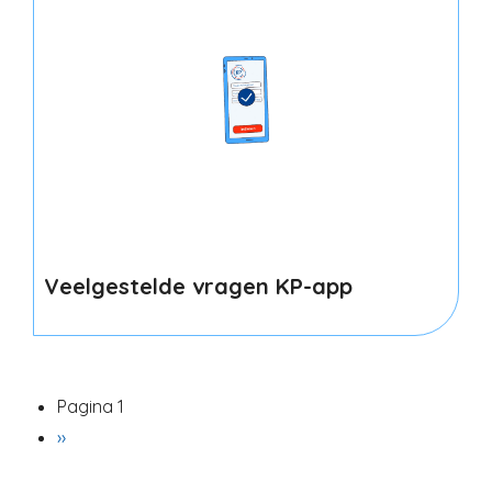
Veelgestelde vragen KP-app
Paginering
Pagina 1
Volgende
››
pagina