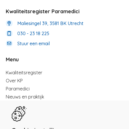
Kwaliteitsregister Paramedici
Maliesingel 39, 3581 BK Utrecht
030 - 23 18 225
Stuur een email
Menu
Menu
Kwaliteitsregister
Over KP
Paramedici
Nieuws en praktijk
Registreren
Kennisbibliotheek
Herregistratie