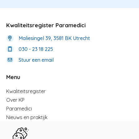
Kwaliteitsregister Paramedici
Maliesingel 39, 3581 BK Utrecht
030 - 23 18 225
Stuur een email
Menu
Menu
Kwaliteitsregister
Over KP
Paramedici
Nieuws en praktijk
Registreren
Kennisbibliotheek