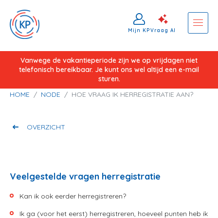
Mijn KP
Vraag AI
Overslaan
Vanwege de vakantieperiode zijn we op vrijdagen niet
telefonisch bereikbaar. Je kunt ons wel altijd een e-mail
en
sturen.
naar
Kruimelpad
HOME
NODE
HOE VRAAG IK HERREGISTRATIE AAN?
de
inhoud
gaan
OVERZICHT
Veelgestelde vragen herregistratie
Kan ik ook eerder herregistreren?
Ik ga (voor het eerst) herregistreren, hoeveel punten heb ik