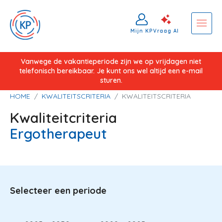
Mijn KP
Vraag AI
Overslaan
Vanwege de vakantieperiode zijn we op vrijdagen niet
telefonisch bereikbaar. Je kunt ons wel altijd een e-mail
en
sturen.
naar
Kruimelpad
HOME
KWALITEITSCRITERIA
KWALITEITSCRITERIA
de
Kwaliteitcriteria
inhoud
gaan
Ergotherapeut
Selecteer een periode