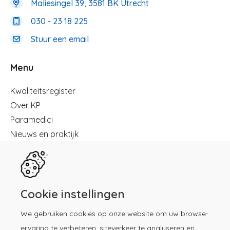
Maliesingel 39, 3581 BK Utrecht
030 - 23 18 225
Stuur een email
Menu
Menu
Kwaliteitsregister
Over KP
Paramedici
Nieuws en praktijk
Registreren
Kennisbibliotheek
Herregistratie
Contact
Cookie instellingen
We gebruiken cookies op onze website om uw browse-
Download de KP-app!
ervaring te verbeteren, siteverkeer te analyseren en