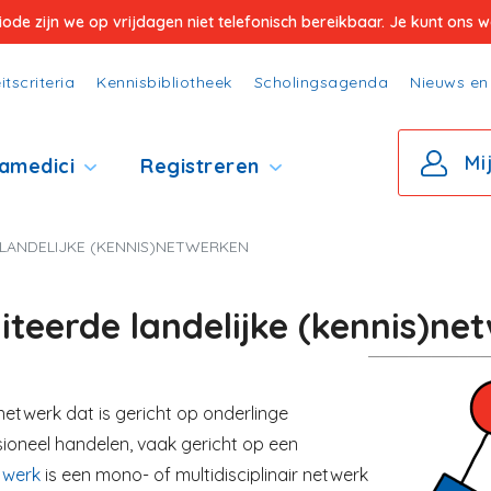
e zijn we op vrijdagen niet telefonisch bereikbaar. Je kunt ons wel
itscriteria
Kennisbibliotheek
Scholingsagenda
Nieuws en 
Mi
amedici
Registreren
LANDELIJKE (KENNIS)NETWERKEN
teerde landelijke (kennis)ne
Image
netwerk dat is gericht op onderlinge
sioneel handelen, vaak gericht op een
twerk
is een mono- of multidisciplinair netwerk