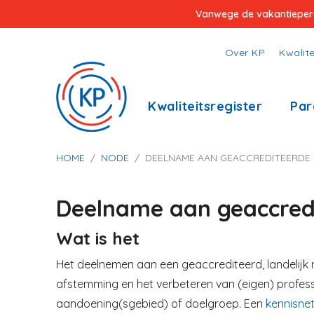
Overslaan
Vanwege de vakantieperiod
en
naar
Top
Over KP
Kwalite
de
menu
inhoud
Hoofdnavigatie
Kwaliteitsregister
Par
gaan
Kruimelpad
HOME
NODE
DEELNAME AAN GEACCREDITEERDE 
Deelname aan geaccredi
Wat is het
Het deelnemen aan een geaccrediteerd, landelijk 
afstemming en
het verbeteren van (eigen) profes
aandoening(sgebied) of
doelgroep. Een
kennisne