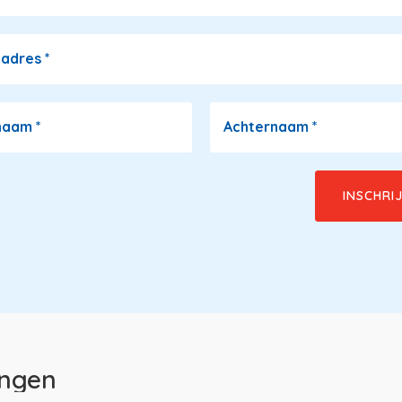
ladres
*
naam
*
Achternaam
*
ingen