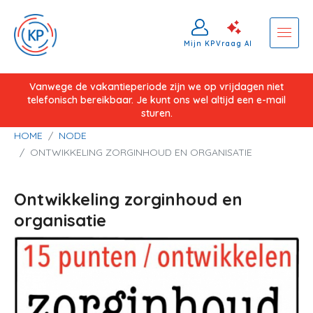
Mijn KP
Vraag AI
Overslaan
Vanwege de vakantieperiode zijn we op vrijdagen niet
telefonisch bereikbaar. Je kunt ons wel altijd een e-mail
en
sturen.
naar
Kruimelpad
HOME
NODE
de
ONTWIKKELING ZORGINHOUD EN ORGANISATIE
inhoud
gaan
Ontwikkeling zorginhoud en
organisatie
Image