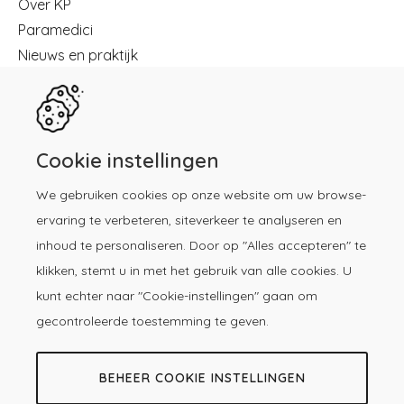
Over KP
Paramedici
Nieuws en praktijk
Registreren
Kennisbibliotheek
Herregistratie
Contact
Cookie instellingen
We gebruiken cookies op onze website om uw browse-
Download de KP-app!
ervaring te verbeteren, siteverkeer te analyseren en
inhoud te personaliseren. Door op "Alles accepteren" te
klikken, stemt u in met het gebruik van alle cookies. U
kunt echter naar "Cookie-instellingen" gaan om
gecontroleerde toestemming te geven.
BEHEER COOKIE INSTELLINGEN
© 2026 -
Copyright
Privacy &
Voorwaarden