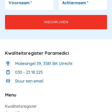
Voornaam
*
Achternaam
*
Kwaliteitsregister Paramedici
Maliesingel 39, 3581 BK Utrecht
030 - 23 18 225
Stuur een email
Menu
Menu
Kwaliteitsregister