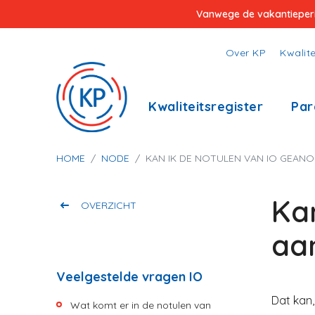
Overslaan
Vanwege de vakantieperiod
en
naar
Top
Over KP
Kwalite
de
menu
inhoud
Hoofdnavigatie
Kwaliteitsregister
Par
gaan
Kruimelpad
HOME
NODE
KAN IK DE NOTULEN VAN IO GEANO
Ka
OVERZICHT
aa
Veelgestelde vragen IO
Dat kan,
Wat komt er in de notulen van