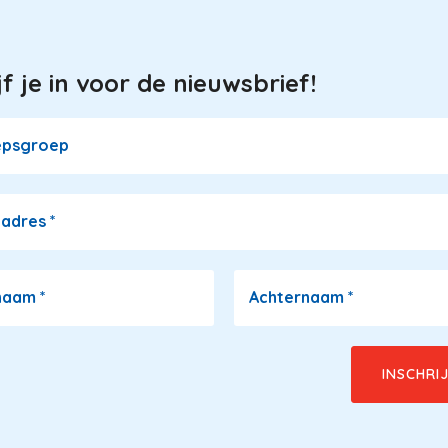
jf je in voor de nieuwsbrief!
epsgroep
ladres
*
naam
*
Achternaam
*