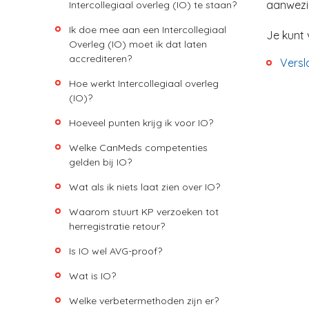
aanwezig
Intercollegiaal overleg (IO) te staan?
Ik doe mee aan een Intercollegiaal
Je kunt 
Overleg (IO) moet ik dat laten
accrediteren?
Versl
Hoe werkt Intercollegiaal overleg
(IO)?
Hoeveel punten krijg ik voor IO?
Welke CanMeds competenties
gelden bij IO?
Wat als ik niets laat zien over IO?
Waarom stuurt KP verzoeken tot
herregistratie retour?
Is IO wel AVG-proof?
Wat is IO?
Welke verbetermethoden zijn er?