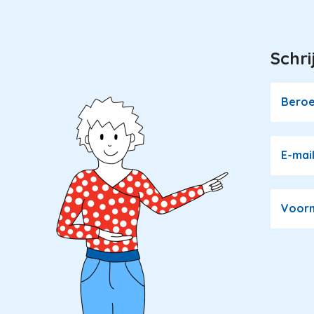
Schri
Image
Bero
E-mai
Voor