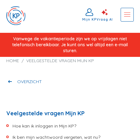
Mijn KP
Vraag AI
Overslaan
Vanwege de vakantieperiode zijn we op vrijdagen niet
telefonisch bereikbaar. Je kunt ons wel altijd een e-mail
en
sturen.
naar
Kruimelpad
HOME
VEELGESTELDE VRAGEN MIJN KP
de
inhoud
gaan
OVERZICHT
Veelgestelde vragen Mijn KP
Hoe kan ik inloggen in Mijn KP?
Ik ben mijn wachtwoord vergeten, wat nu?