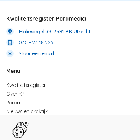
Kwaliteitsregister Paramedici
Maliesingel 39, 3581 BK Utrecht
030 - 23 18 225
Stuur een email
Menu
Menu
Kwaliteitsregister
Over KP
Paramedici
Nieuws en praktijk
Registreren
Kennisbibliotheek
Herregistratie