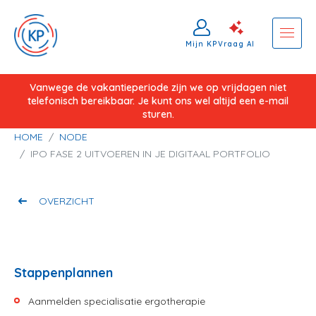
Mijn KP
Vraag AI
Overslaan
Vanwege de vakantieperiode zijn we op vrijdagen niet
telefonisch bereikbaar. Je kunt ons wel altijd een e-mail
en
sturen.
naar
Kruimelpad
HOME
NODE
de
IPO FASE 2 UITVOEREN IN JE DIGITAAL PORTFOLIO
inhoud
gaan
OVERZICHT
Stappenplannen
Aanmelden specialisatie ergotherapie