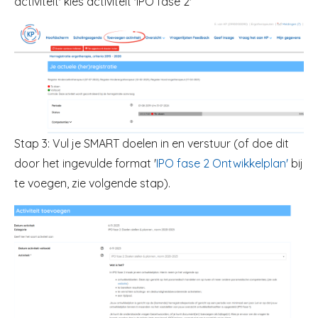
activiteit' kies activiteit 'IPO fase 2'
Image
Stap 3: Vul je SMART doelen in en verstuur (of doe dit
door het ingevulde format '
IPO fase 2 Ontwikkelplan'
bij
te voegen, zie volgende stap).
Image