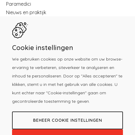
Paramedici
Nieuws en praktijk
Registreren
Kennisbibliotheek
Herregistratie
Contact
Cookie instellingen
We gebruiken cookies op onze website om uw browse-
Download de KP-app!
ervaring te verbeteren, siteverkeer te analyseren en
inhoud te personaliseren. Door op "Alles accepteren" te
klikken, stemt u in met het gebruik van alle cookies. U
kunt echter naar "Cookie-instellingen" gaan om
gecontroleerde toestemming te geven.
BEHEER COOKIE INSTELLINGEN
© 2026 -
Copyright
Privacy &
Voorwaarden
Kwaliteitsregister
Cookieverklaring
registratie
menu