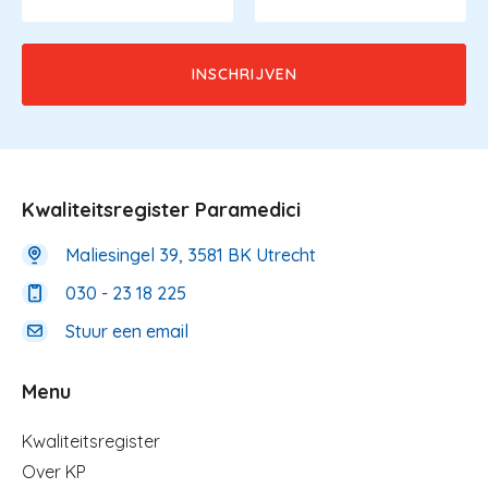
Kwaliteitsregister Paramedici
Maliesingel 39, 3581 BK Utrecht
030 - 23 18 225
Stuur een email
Menu
Menu
Kwaliteitsregister
Over KP