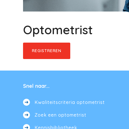
Optometrist
REGISTREREN
Snel naar...
Kwaliteitscriteria optometrist
Zoek een optometrist
Kennisbibliotheek