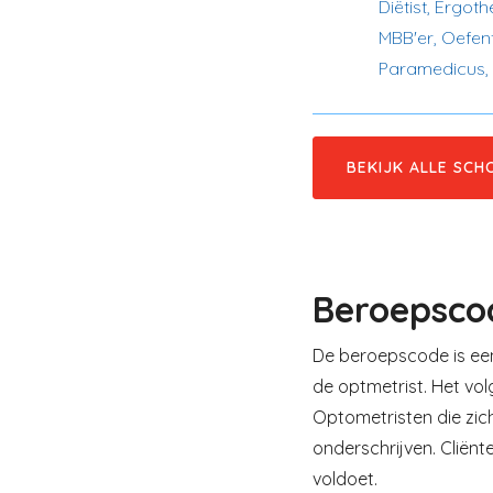
Diëtist, Ergot
MBB'er, Oefent
Paramedicus,
BEKIJK ALLE SCH
Beroepsco
De beroepscode is een 
de optmetrist. Het vo
Optometristen die zich
onderschrijven. Cliënt
voldoet.