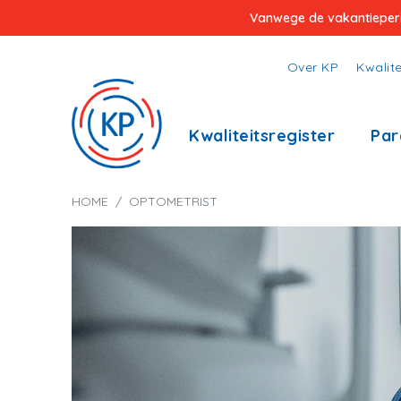
Overslaan
Vanwege de vakantieperiod
en
naar
Top
Over KP
Kwalite
de
menu
inhoud
Hoofdnavigatie
Kwaliteitsregister
Par
gaan
Kruimelpad
HOME
OPTOMETRIST