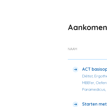
Aankomend
NAAM
ACT basisop
Diëtist, Ergot
MBB'er, Oefent
Paramedicus,
Starten met