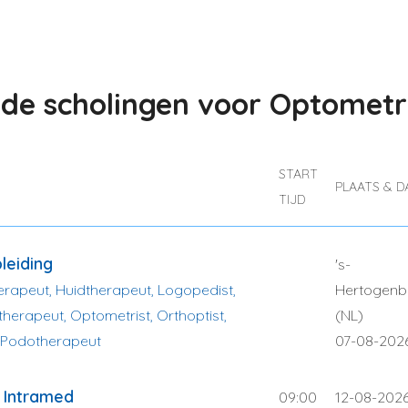
e scholingen voor Optometr
START
PLAATS & 
TIJD
leiding
's-
herapeut, Huidtherapeut, Logopedist,
Hertogenb
herapeut, Optometrist, Orthoptist,
(NL)
 Podotherapeut
07-08-202
 Intramed
09:00
12-08-202