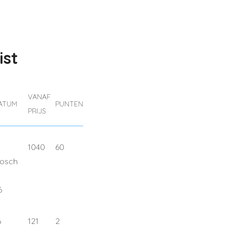
ist
VANAF
DATUM
PUNTEN
PRIJS
1040
60
osch
6
6
121
2