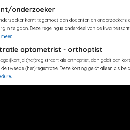
ent/onderzoeker
nderzoeker komt tegemoet aan docenten en onderzoekers 
g in te gaan. Deze regeling is onderdeel van de kwaliteitscri
 meer
.​​
tratie optometrist - orthoptist
tegelijkertijd (her)registreert als orthoptist, dan geldt een k
 de tweede (her)registratie. Deze korting geldt alleen als b
edure.