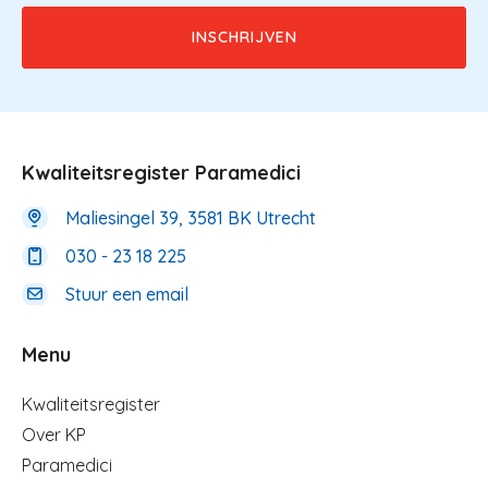
Kwaliteitsregister Paramedici
Maliesingel 39, 3581 BK Utrecht
030 - 23 18 225
Stuur een email
Menu
Menu
Kwaliteitsregister
Over KP
Paramedici