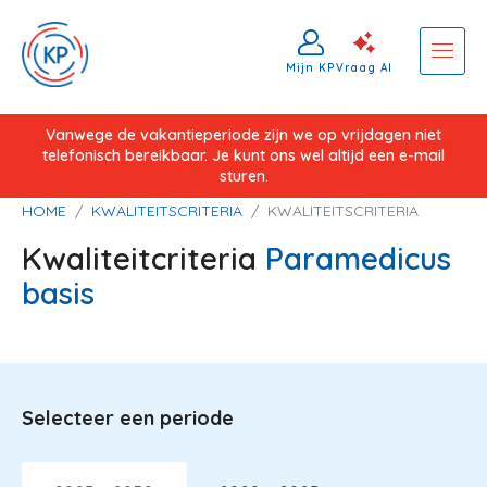
Mijn KP
Vraag AI
Overslaan
Vanwege de vakantieperiode zijn we op vrijdagen niet
telefonisch bereikbaar. Je kunt ons wel altijd een e-mail
en
sturen.
naar
Kruimelpad
HOME
KWALITEITSCRITERIA
KWALITEITSCRITERIA
de
Kwaliteitcriteria
Paramedicus
inhoud
gaan
basis
Selecteer een periode