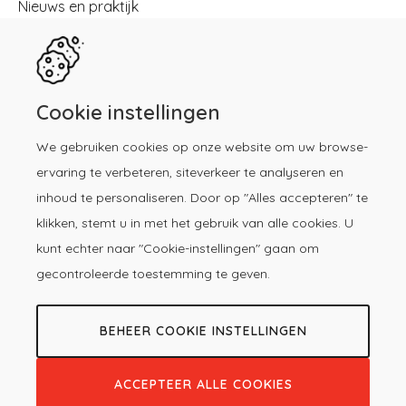
Nieuws en praktijk
Registreren
Kennisbibliotheek
Herregistratie
Contact
Cookie instellingen
We gebruiken cookies op onze website om uw browse-
Download de KP-app!
ervaring te verbeteren, siteverkeer te analyseren en
inhoud te personaliseren. Door op "Alles accepteren" te
klikken, stemt u in met het gebruik van alle cookies. U
kunt echter naar "Cookie-instellingen" gaan om
gecontroleerde toestemming te geven.
BEHEER COOKIE INSTELLINGEN
© 2026 -
Copyright
Privacy &
Voorwaarden
Kwaliteitsregister
Cookieverklaring
registratie
menu
Paramedici
ACCEPTEER ALLE COOKIES