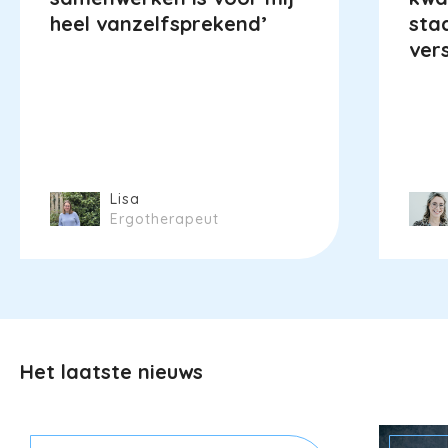
heel vanzelfsprekend’
sta
vers
Lisa
Ergotherapeut
Het laatste nieuws