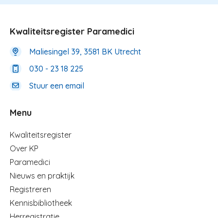
Kwaliteitsregister Paramedici
Maliesingel 39, 3581 BK Utrecht
030 - 23 18 225
Stuur een email
Menu
Menu
Kwaliteitsregister
Over KP
Paramedici
Nieuws en praktijk
Registreren
Kennisbibliotheek
Herregistratie