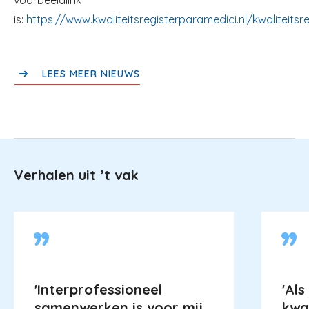
voorbeeldlink
is:
https://www.kwaliteitsregisterparamedici.nl/kwaliteits
LEES MEER NIEUWS
Verhalen uit ’t vak
'Interprofessioneel
'Als
samenwerken is voor mij
kwa