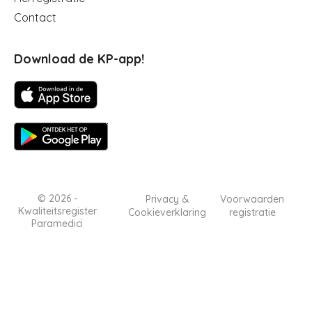
Contact
Download de KP-app!
© 2026 -
Copyright
Privacy &
Voorwaarden
Kwaliteitsregister
Cookieverklaring
registratie
menu
Paramedici