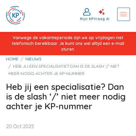
Mijn KP
Vraag AI
Overslaan
Vanwege de vakantieperiode zijn we op vrijdagen niet
telefonisch bereikbaar. Je kunt ons wel altijd een e-mail
en
sturen.
naar
Kruimelpad
HOME
NIEUWS
de
HEB JIJ EEN SPECIALISATIE? DAN IS DE SLASH ‘/’ NIET
inhoud
MEER NODIG ACHTER JE KP-NUMMER
gaan
Heb jij een specialisatie? Dan
is de slash ‘/’ niet meer nodig
achter je KP-nummer
20 Oct 2025