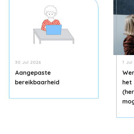
30 Jul 2026
1 Jul
Aangepaste
Wer
bereikbaarheid
het
(he
mog