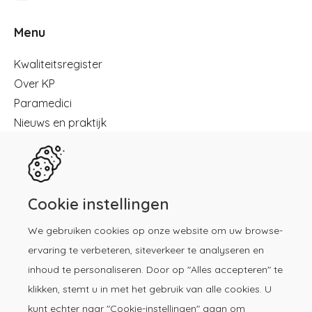
Menu
Menu
Kwaliteitsregister
Over KP
Paramedici
Nieuws en praktijk
Registreren
Kennisbibliotheek
Herregistratie
Contact
Cookie instellingen
We gebruiken cookies op onze website om uw browse-
Download de KP-app!
ervaring te verbeteren, siteverkeer te analyseren en
inhoud te personaliseren. Door op "Alles accepteren" te
klikken, stemt u in met het gebruik van alle cookies. U
kunt echter naar "Cookie-instellingen" gaan om