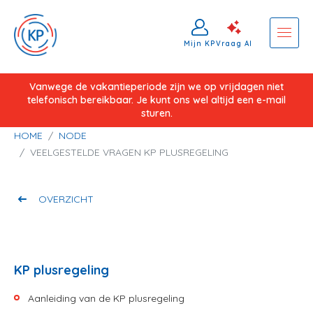
Mijn KP
Vraag AI
Overslaan
Vanwege de vakantieperiode zijn we op vrijdagen niet
telefonisch bereikbaar. Je kunt ons wel altijd een e-mail
en
sturen.
naar
Kruimelpad
HOME
NODE
de
VEELGESTELDE VRAGEN KP PLUSREGELING
inhoud
gaan
OVERZICHT
KP plusregeling
Aanleiding van de KP plusregeling