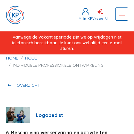
Mijn KP
Vraag AI
Overslaan
Vanwege de vakantieperiode zijn we op vrijdagen niet
telefonisch bereikbaar. Je kunt ons wel altijd een e-mail
en
sturen.
naar
Kruimelpad
HOME
NODE
de
INDIVIDUELE PROFESSIONELE ONTWIKKELING
inhoud
gaan
OVERZICHT
Logopedist
6. Beschrijving werkervaring en activiteiten