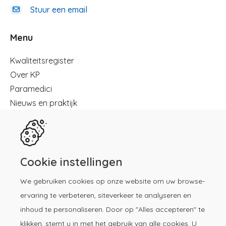
Stuur een email
Menu
Menu
Kwaliteitsregister
Over KP
Paramedici
Nieuws en praktijk
Registreren
Kennisbibliotheek
Herregistratie
Contact
Cookie instellingen
We gebruiken cookies op onze website om uw browse-
Download de KP-app!
ervaring te verbeteren, siteverkeer te analyseren en
inhoud te personaliseren. Door op "Alles accepteren" te
klikken, stemt u in met het gebruik van alle cookies. U