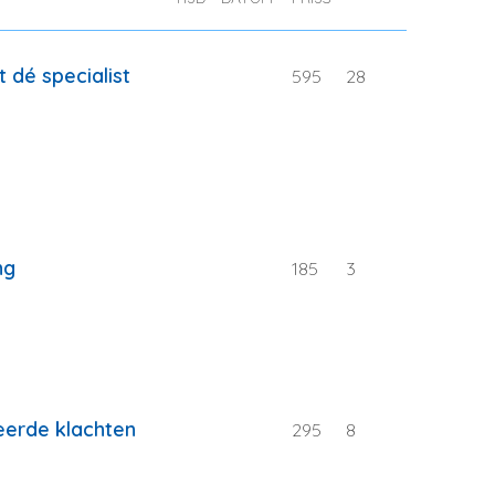
t dé specialist
595
28
ng
185
3
eerde klachten
295
8