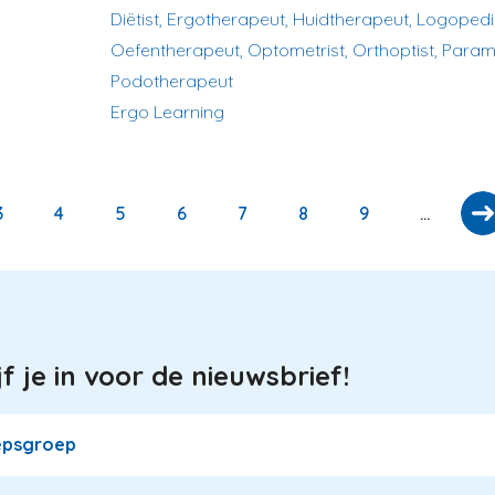
Diëtist, Ergotherapeut, Huidtherapeut, Logopedis
Oefentherapeut, Optometrist, Orthoptist, Param
Podotherapeut
Ergo Learning
Page
3
Page
4
Page
5
Page
6
Page
7
Page
8
Page
9
…
jf je in voor de nieuwsbrief!
epsgroep