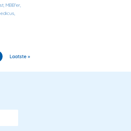
t, MBB'er,
edicus,
Laatste
Laatste »
pagina