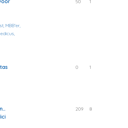
 voor
50
1
t, MBB'er,
edicus,
itas
0
1
an…
209
8
ici