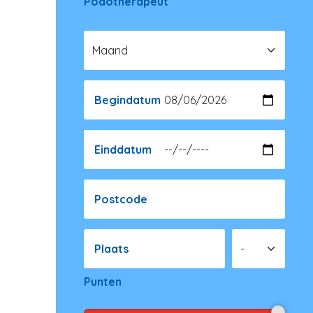
Podotherapeut
Begindatum
Einddatum
Postcode
Plaats
Punten