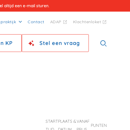
 altijd een e-mail sturen.
praktijk
Contact
ADAP
Klachtenloket
jn KP
Stel een vraag
START
PLAATS &
VANAF
PUNTEN
TIJD
DATUM
PRIJS