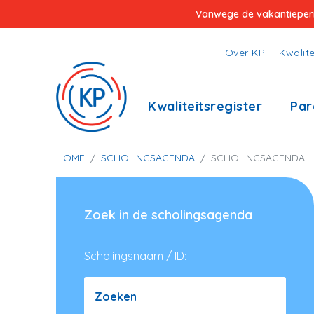
Overslaan
Vanwege de vakantieperiod
en
naar
Top
Over KP
Kwalite
de
menu
inhoud
Hoofdnavigatie
Kwaliteitsregister
Par
gaan
Kruimelpad
HOME
SCHOLINGSAGENDA
SCHOLINGSAGENDA
Zoek in de scholingsagenda
Scholingsnaam / ID:
Zoeken