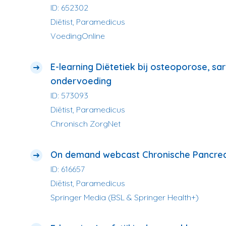
ID: 652302
Diëtist, Paramedicus
VoedingOnline
E-learning Diëtetiek bij osteoporose, sa
ondervoeding
ID: 573093
Diëtist, Paramedicus
Chronisch ZorgNet
On demand webcast Chronische Pancreat
ID: 616657
Diëtist, Paramedicus
Springer Media (BSL & Springer Health+)