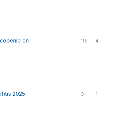
rcopenie en
115
4
itis 2025
0
1