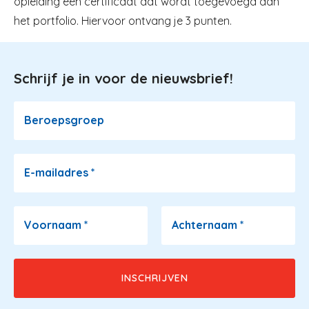
opleiding een certificaat dat wordt toegevoegd aan
het portfolio. Hiervoor ontvang je 3 punten.
Schrijf je in voor de nieuwsbrief!
Image
Beroepsgroep
E-mailadres
*
Voornaam
*
Achternaam
*