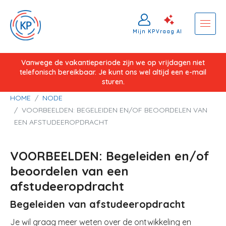
Mijn KP
Vraag AI
Overslaan
Vanwege de vakantieperiode zijn we op vrijdagen niet
telefonisch bereikbaar. Je kunt ons wel altijd een e-mail
en
sturen.
naar
Kruimelpad
HOME
NODE
de
VOORBEELDEN: BEGELEIDEN EN/OF BEOORDELEN VAN
inhoud
EEN AFSTUDEEROPDRACHT
gaan
VOORBEELDEN: Begeleiden en/of
beoordelen van een
afstudeeropdracht
Begeleiden van afstudeeropdracht
Je wil graag meer weten over de ontwikkeling en