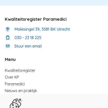
Kwaliteitsregister Paramedici
Maliesingel 39, 3581 BK Utrecht
030 - 23 18 225
Stuur een email
Menu
Menu
Kwaliteitsregister
Over KP
Paramedici
Nieuws en praktijk
Registreren
Kennisbibliotheek