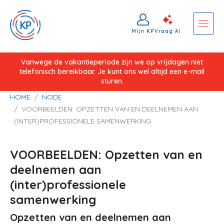
Mijn KP
Vraag AI
Overslaan
Vanwege de vakantieperiode zijn we op vrijdagen niet
telefonisch bereikbaar. Je kunt ons wel altijd een e-mail
en
sturen.
naar
Kruimelpad
HOME
NODE
de
VOORBEELDEN: OPZETTEN VAN EN DEELNEMEN AAN
inhoud
(INTER)PROFESSIONELE SAMENWERKING
gaan
VOORBEELDEN: Opzetten van en
deelnemen aan
(inter)professionele
samenwerking
Opzetten van en deelnemen aan