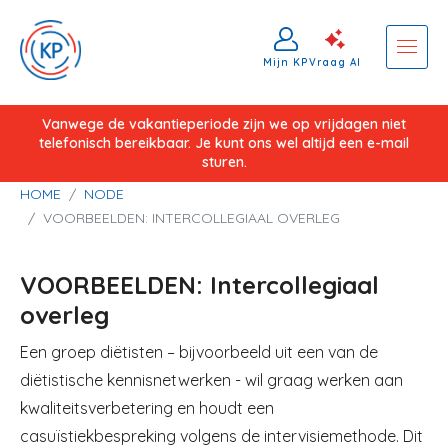
Mijn KP
Vraag AI
Overslaan
Vanwege de vakantieperiode zijn we op vrijdagen niet
telefonisch bereikbaar. Je kunt ons wel altijd een e-mail
en
sturen.
naar
Kruimelpad
HOME
NODE
de
VOORBEELDEN: INTERCOLLEGIAAL OVERLEG
inhoud
gaan
VOORBEELDEN: Intercollegiaal
overleg
Een groep diëtisten – bijvoorbeeld uit een van de
diëtistische kennisnetwerken - wil graag werken aan
kwaliteitsverbetering en houdt een
casuïstiekbespreking volgens de intervisiemethode. Dit