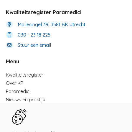
Kwaliteitsregister Paramedici
Maliesingel 39, 3581 BK Utrecht
030 - 23 18 225
Stuur een email
Menu
Menu
Kwaliteitsregister
Over KP
Paramedici
Nieuws en praktijk
Registreren
Kennisbibliotheek
Herregistratie