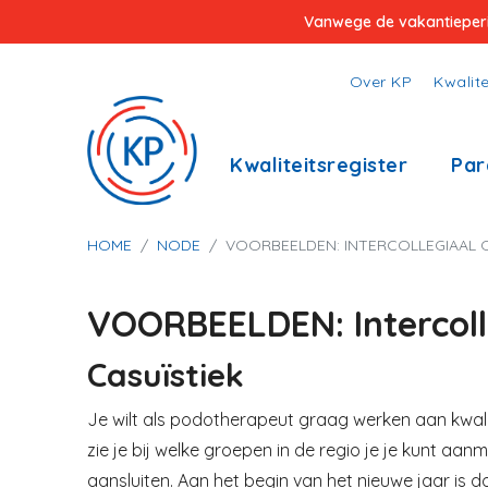
Overslaan
Vanwege de vakantieperiod
en
naar
Top
Over KP
Kwalite
de
menu
inhoud
Hoofdnavigatie
Kwaliteitsregister
Par
gaan
Kruimelpad
HOME
NODE
VOORBEELDEN: INTERCOLLEGIAAL 
VOORBEELDEN: Intercoll
Casuïstiek
Je wilt als podotherapeut graag werken aan kwali
zie je bij welke groepen in de regio je je kunt a
aansluiten. Aan het begin van het nieuwe jaar is 