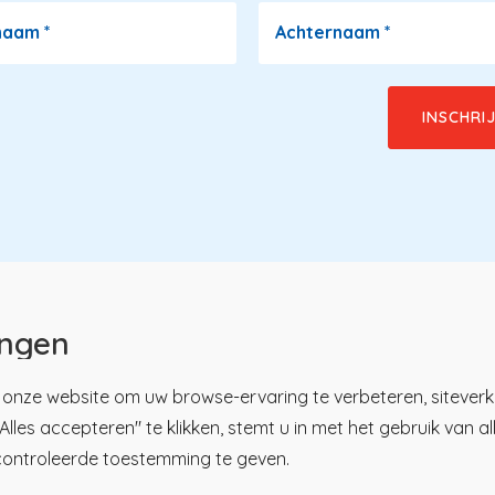
naam
*
Achternaam
*
ingen
onze website om uw browse-ervaring te verbeteren, siteverk
lles accepteren" te klikken, stemt u in met het gebruik van a
u
tsregister
Over KP
controleerde toestemming te geven.
ici
Nieuws en praktijk