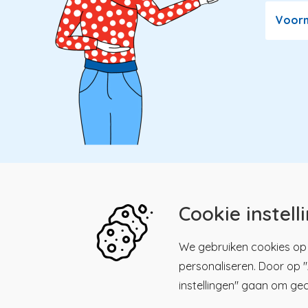
Voor
Cookie instell
Kwaliteitsregister Paramedici
Menu
We gebruiken cookies op 
personaliseren. Door op "A
Maliesingel 39, 3581 BK
Men
Kwalitei
Utrecht
instellingen" gaan om ge
Paramed
030 - 23 18 225