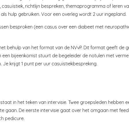
, casuïstiek, richtlijn bespreken, themaprogramma of leren 
 als hulp gebruiken. Voor een overleg wordt 2 uur ingepland.
ssen besproken (een casus over een diabeet met neuropathie
 behulp van het format van de NVvP. Dit format geeft de gr
van een bijeenkomst stuurt de begeleider de notulen met ver
. Je krijgt 1 punt per uur casuïstiekbespreking.
taat in het teken van intervisie. Twee groepsleden hebben ee
 te gaan. De eerste intervisie gaat over het omgaan met feed
h pedicure.