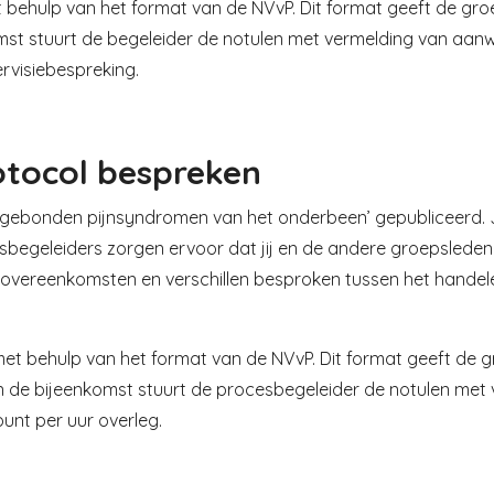
ehulp van het format van de NVvP. Dit format geeft de groep
omst stuurt de begeleider de notulen met vermelding van aa
tervisiebespreking.
otocol bespreken
nningsgebonden pijnsyndromen van het onderbeen’ gepubliceerd.
sbegeleiders zorgen ervoor dat jij en de andere groepsleden e
vereenkomsten en verschillen besproken tussen het handelen
 behulp van het format van de NVvP. Dit format geeft de gr
van de bijeenkomst stuurt de procesbegeleider de notulen m
 punt per uur overleg.