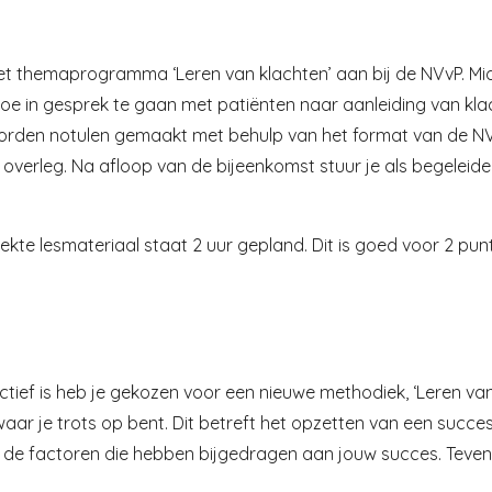
et themaprogramma ‘Leren van klachten’ aan bij de NVvP. Mi
hoe in gesprek te gaan met patiënten naar aanleiding van klac
orden notulen gemaakt met behulp van het format van de NVv
t overleg. Na afloop van de bijeenkomst stuur je als begele
te lesmateriaal staat 2 uur gepland. Dit is goed voor 2 pun
ctief is heb je gekozen voor een nieuwe methodiek, ‘Leren van
 waar je trots op bent. Dit betreft het opzetten van een su
ie de factoren die hebben bijgedragen aan jouw succes. Teven