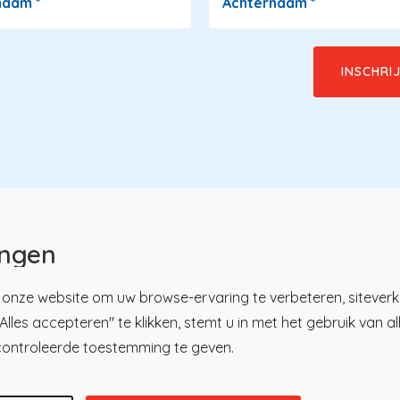
naam
*
Achternaam
*
ingen
onze website om uw browse-ervaring te verbeteren, siteverk
lles accepteren" te klikken, stemt u in met het gebruik van a
u
tsregister
Over KP
controleerde toestemming te geven.
ici
Nieuws en praktijk
ren
Kennisbibliotheek