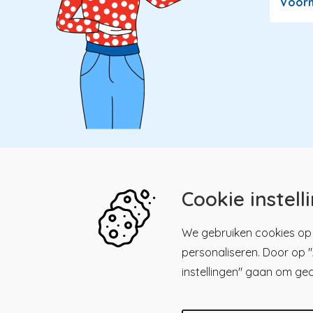
Voor
Cookie instell
Kwaliteitsregister Paramedici
Menu
We gebruiken cookies op 
personaliseren. Door op "A
Maliesingel 39, 3581 BK
Men
Kwalitei
Utrecht
instellingen" gaan om ge
Paramed
030 - 23 18 225
Registre