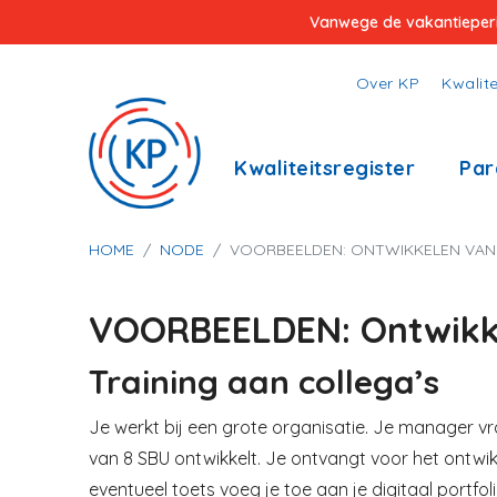
Overslaan
Vanwege de vakantieperiod
en
naar
Top
Over KP
Kwalite
de
menu
inhoud
Hoofdnavigatie
Kwaliteitsregister
Par
gaan
Kruimelpad
HOME
NODE
VOORBEELDEN: ONTWIKKELEN VAN 
VOORBEELDEN: Ontwikkel
Training aan collega’s
Je werkt bij een grote organisatie. Je manager vra
van 8 SBU ontwikkelt. Je ontvangt voor het ontwik
eventueel toets voeg je toe aan je digitaal portfoli