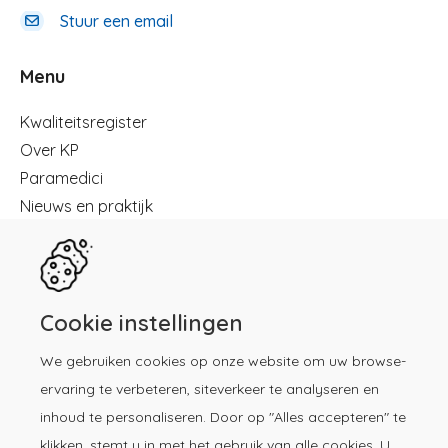
Stuur een email
Menu
Menu
Kwaliteitsregister
Over KP
Paramedici
Nieuws en praktijk
Registreren
Kennisbibliotheek
Herregistratie
Contact
Cookie instellingen
We gebruiken cookies op onze website om uw browse-
Download de KP-app!
ervaring te verbeteren, siteverkeer te analyseren en
inhoud te personaliseren. Door op "Alles accepteren" te
klikken, stemt u in met het gebruik van alle cookies. U