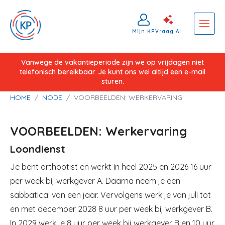
Mijn KP
Vraag AI
Overslaan
Vanwege de vakantieperiode zijn we op vrijdagen niet
telefonisch bereikbaar. Je kunt ons wel altijd een e-mail
en
sturen.
naar
Kruimelpad
HOME
NODE
VOORBEELDEN: WERKERVARING
de
inhoud
VOORBEELDEN: Werkervaring
gaan
Loondienst
Je bent orthoptist en werkt in heel 2025 en 2026 16 uur
per week bij werkgever A. Daarna neem je een
sabbatical van een jaar. Vervolgens werk je van juli tot
en met december 2028 8 uur per week bij werkgever B.
In 2029 werk je 8 uur per week bij werkgever B en 10 uur