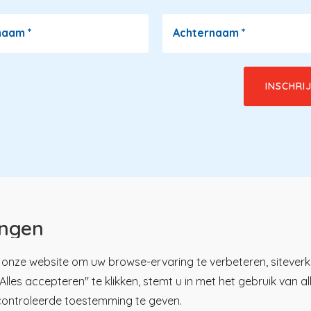
naam
*
Achternaam
*
ingen
onze website om uw browse-ervaring te verbeteren, siteverk
lles accepteren" te klikken, stemt u in met het gebruik van a
u
tsregister
Over KP
controleerde toestemming te geven.
ici
Nieuws en praktijk