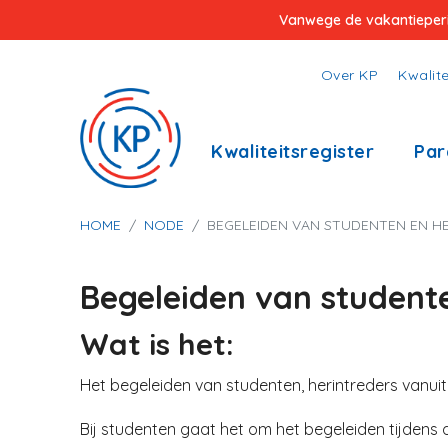
Overslaan
Vanwege de vakantieperiod
en
naar
Top
Over KP
Kwalite
de
menu
inhoud
Hoofdnavigatie
Kwaliteitsregister
Par
gaan
Kruimelpad
HOME
NODE
BEGELEIDEN VAN STUDENTEN EN H
Begeleiden van studente
Wat is het:
Het begeleiden van studenten, herintreders vanuit
Bij studenten gaat het om het begeleiden tijden