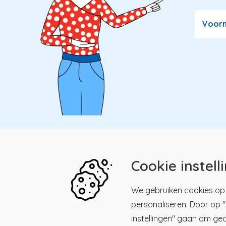
Voor
Cookie instell
Kwaliteitsregister Paramedici
Menu
We gebruiken cookies op 
personaliseren. Door op "A
Maliesingel 39, 3581 BK
Men
Kwalitei
Utrecht
instellingen" gaan om ge
Paramed