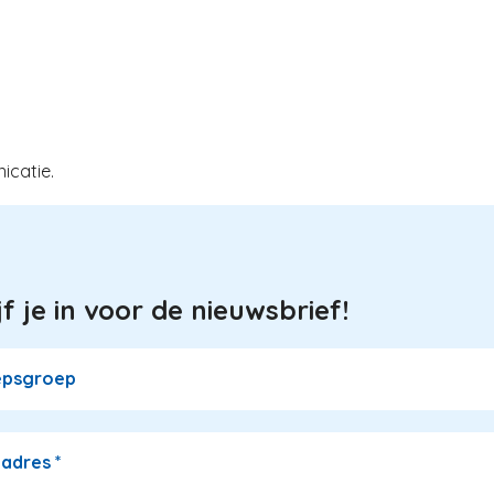
icatie.
jf je in voor de nieuwsbrief!
epsgroep
ladres
*