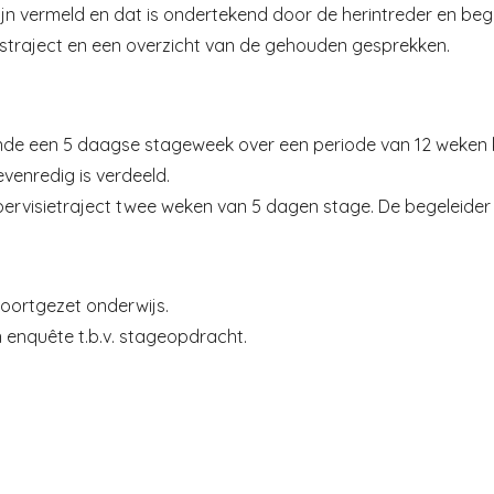
vermeld en dat is ondertekend door de herintreder en bege
gstraject en een overzicht van de gehouden gesprekken.
de een 5 daagse stageweek over een periode van 12 weken k
venredig is verdeeld.
pervisietraject twee weken van 5 dagen stage. De begeleider k
voortgezet onderwijs.
n enquête t.b.v. stageopdracht.