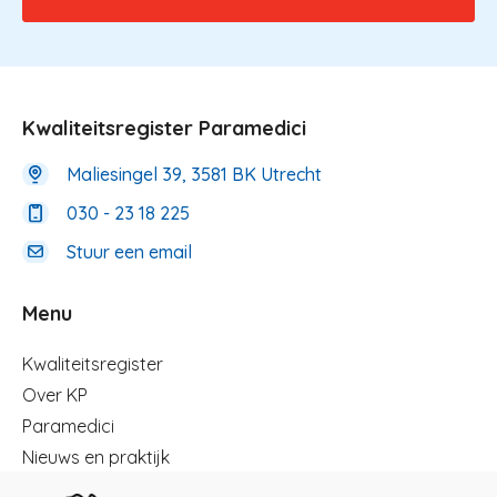
Kwaliteitsregister Paramedici
Maliesingel 39, 3581 BK Utrecht
030 - 23 18 225
Stuur een email
Menu
Menu
Kwaliteitsregister
Over KP
Paramedici
Nieuws en praktijk
Registreren