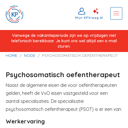
Mijn KP
Vraag AI
Overslaan
Vanwege de vakantieperiode zijn we op vrijdagen niet
telefonisch bereikbaar. Je kunt ons wel altijd een e-mail
en
sturen.
naar
Kruimelpad
HOME
NODE
PSYCHOSOMATISCH OEFENTHERAPEUT
de
inhoud
Psychosomatisch oefentherapeut
gaan
Naast de algemene eisen die voor oefentherapeuten
gelden, heeft de VvO eisen vastgesteld voor een
aantal specialisaties. De specialisatie
psychosomatisch oefentherapeut (PSOT) is er een van.
Werkervaring