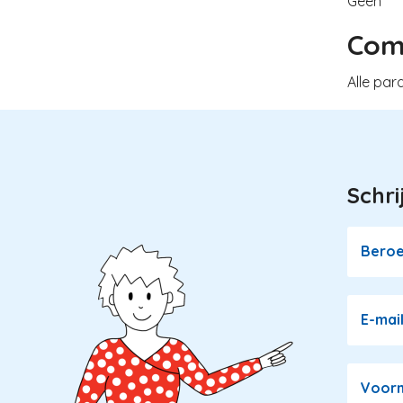
Geen
Com
Alle pa
Schri
Image
Bero
E-mai
Voor