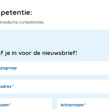
petentie:
ramedische competenties.
jf je in voor de nieuwsbrief!
epsgroep
ladres
*
naam
*
Achternaam
*