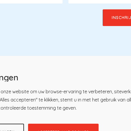
ingen
onze website om uw browse-ervaring te verbeteren, siteverk
lles accepteren" te klikken, stemt u in met het gebruik van a
u
tsregister
Over KP
controleerde toestemming te geven.
ici
Nieuws en praktijk
ren
Kennisbibliotheek
tratie
Contact