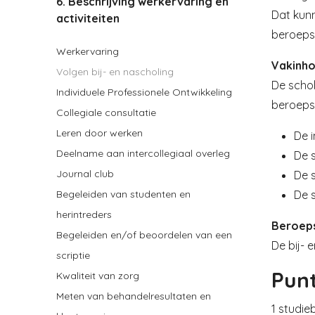
6. Beschrijving werkervaring en
Dat kunn
activiteiten
beroepsg
Werkervaring
Vakinho
Volgen bij- en nascholing
De schol
Individuele Professionele Ontwikkeling
beroepsu
Collegiale consultatie
Leren door werken
De i
Deelname aan intercollegiaal overleg
De 
Journal club
De s
De s
Begeleiden van studenten en
herintreders
Beroeps
Begeleiden en/of beoordelen van een
De bij- 
scriptie
Pun
Kwaliteit van zorg
Meten van behandelresultaten en
1 studie