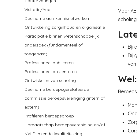
klantervaringen
Visitatie/Audit
Voor AE
Deelname aan kennisnetwerken
scholing
Ontwikkeling zorginhoud en organisatie
Late
Participatie binnen wetenschappelijk
onderzoek (fundamenteel of
Bij 
toegepast)
Bij
Professioneel publiceren
van
Professioneel presenteren
Wel:
Ontwikkelen van scholing
Deelname beroepsgerelateerde
Beroepsg
commissie beroepsvereniging (intern of
Man
extern)
Ond
Profileren beroepsgroep
Zorg
Lidmaatschap beroepsvereniging en/of
Cur
NVLF-erkende kwaliteitskring