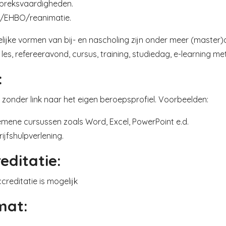
preksvaardigheden.
/EHBO/reanimatie.
ijke vormen van bij- en nascholing zijn onder meer (master)o
e les, refereeravond, cursus, training, studiedag, e-learning me
:
 zonder link naar het eigen beroepsprofiel. Voorbeelden:
emene cursussen zoals Word, Excel, PowerPoint e.d.
ijfshulpverlening.
editatie:
creditatie is mogelijk
mat: