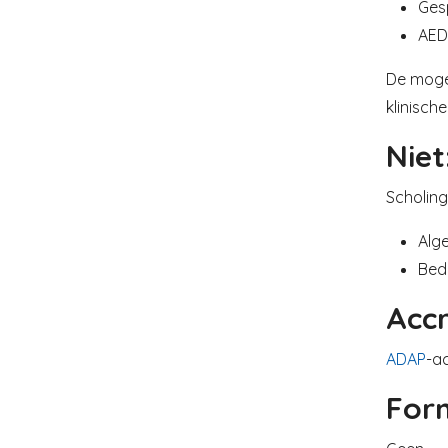
Ges
AED
De mogel
klinisch
Niet
Scholing
Alg
Bedr
Accr
ADAP
-ac
For