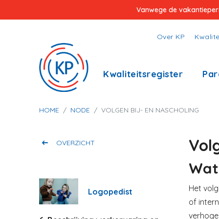
Overslaan
Vanwege de vakantieperiod
en
naar
Top
Over KP
Kwalite
de
menu
inhoud
Hoofdnavigatie
Kwaliteitsregister
Par
gaan
Kruimelpad
HOME
NODE
VOLGEN BIJ- EN NASCHOLING
Volg
OVERZICHT
Wat 
Het volg
Logopedist
of inter
verhogen