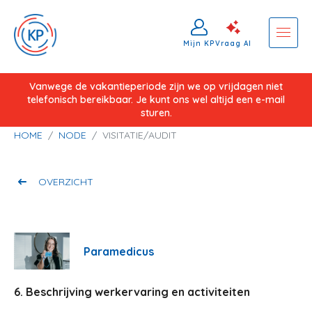
Mijn KP
Vraag AI
Overslaan
Vanwege de vakantieperiode zijn we op vrijdagen niet
telefonisch bereikbaar. Je kunt ons wel altijd een e-mail
en
sturen.
naar
Kruimelpad
HOME
NODE
VISITATIE/AUDIT
de
inhoud
gaan
OVERZICHT
Paramedicus
6. Beschrijving werkervaring en activiteiten