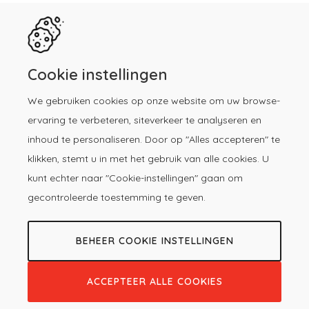
Registreren
Kennisbibliotheek
Herregistratie
Contact
Cookie instellingen
We gebruiken cookies op onze website om uw browse-
Download de KP-app!
ervaring te verbeteren, siteverkeer te analyseren en
inhoud te personaliseren. Door op "Alles accepteren" te
klikken, stemt u in met het gebruik van alle cookies. U
kunt echter naar "Cookie-instellingen" gaan om
gecontroleerde toestemming te geven.
BEHEER COOKIE INSTELLINGEN
© 2026 -
Copyright
Privacy &
Voorwaarden
Kwaliteitsregister
Cookieverklaring
registratie
menu
Paramedici
ACCEPTEER ALLE COOKIES