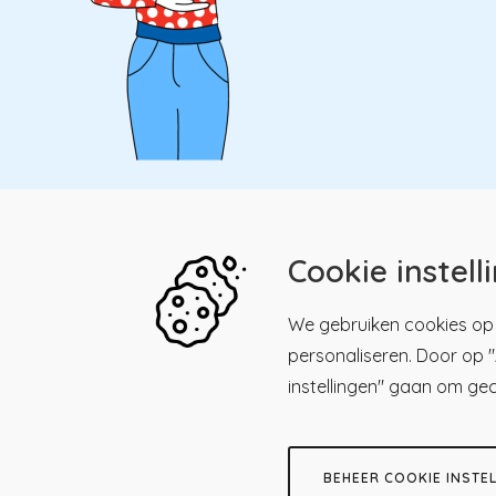
Cookie instell
Kwaliteitsregister Paramedici
Menu
We gebruiken cookies op 
personaliseren. Door op "A
Maliesingel 39, 3581 BK
Men
Kwalitei
Utrecht
instellingen" gaan om ge
Paramed
030 - 23 18 225
Registre
Herregis
Stuur een email
BEHEER COOKIE INSTE