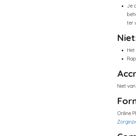
Je 
beh
ter 
Niet
Het 
Rap
Accr
Niet van
For
Online 
Zorginzi