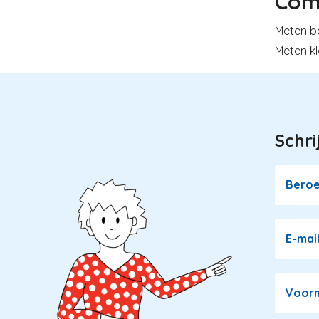
Com
Meten be
Meten kl
Schri
Image
Bero
E-mai
Voor