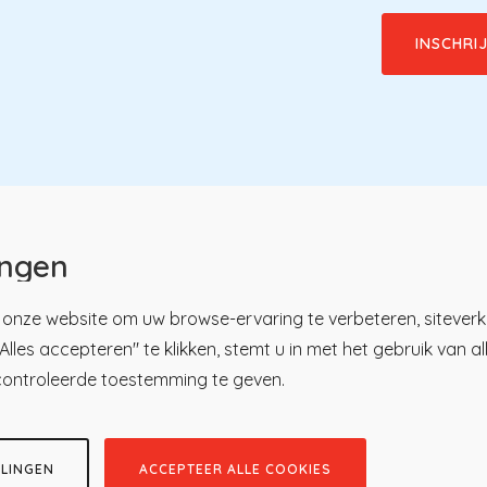
ingen
onze website om uw browse-ervaring te verbeteren, siteverk
lles accepteren" te klikken, stemt u in met het gebruik van a
u
tsregister
Over KP
controleerde toestemming te geven.
ici
Nieuws en praktijk
ren
Kennisbibliotheek
tratie
Contact
LLINGEN
ACCEPTEER ALLE COOKIES