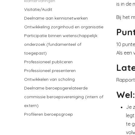
klantervaringen
is in de
Visitatie/Audit
Bij het 
Deelname aan kennisnetwerken
Ontwikkeling zorginhoud en organisatie
Pun
Participatie binnen wetenschappelijk
10 punte
onderzoek (fundamenteel of
Als een 
toegepast)
Professioneel publiceren
Late
Professioneel presenteren
Ontwikkelen van scholing
Rapport
Deelname beroepsgerelateerde
Wel:
commissie beroepsvereniging (intern of
extern)
Je z
Profileren beroepsgroep
legt
te 
vol