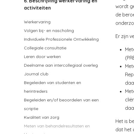
6. Beschrijving werkervaring en
wordt ge
activiteiten
de beroe
Werkervaring
onderz
Volgen bij- en nascholing
Er zijn 
Individuele Professionele Ontwikkeling
Collegiale consultatie
Met
Leren door werken
(PR
Deelname aan intercollegiaal overleg
Mete
Journal club
Rep
daa
Begeleiden van studenten en
Met
herintreders
clië
Begeleiden en/of beoordelen van een
daa
scriptie
Kwaliteit van zorg
Het is b
Meten van behandelresultaten en
dat het 