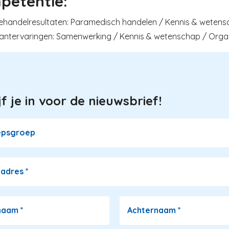
petentie:
handelresultaten: Paramedisch handelen / Kennis & wetenscha
antervaringen: Samenwerking / Kennis & wetenschap / Organis
jf je in voor de nieuwsbrief!
epsgroep
ladres
*
naam
*
Achternaam
*