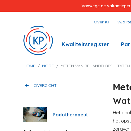
Overslaan
Vanwege de vakantieperiod
en
naar
Top
Over KP
Kwalite
de
menu
inhoud
Hoofdnavigatie
Kwaliteitsregister
Par
gaan
Kruimelpad
HOME
NODE
METEN VAN BEHANDELRESULTATEN
Met
OVERZICHT
Wat 
Het anal
Podotherapeut
het opst
zorgverl