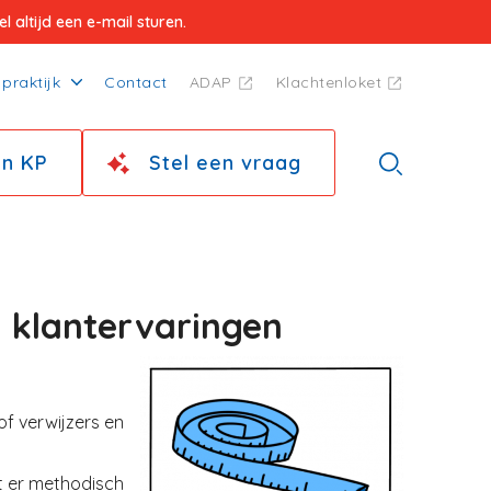
 altijd een e-mail sturen.
praktijk
Contact
ADAP
Klachtenloket
jn KP
Stel een vraag
 klantervaringen
Image
f verwijzers en
at er methodisch