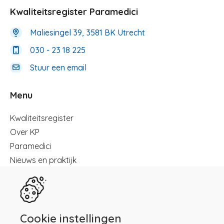
Kwaliteitsregister Paramedici
Maliesingel 39, 3581 BK Utrecht
030 - 23 18 225
Stuur een email
Menu
Menu
Kwaliteitsregister
Over KP
Paramedici
Nieuws en praktijk
Registreren
Kennisbibliotheek
Herregistratie
Contact
Cookie instellingen