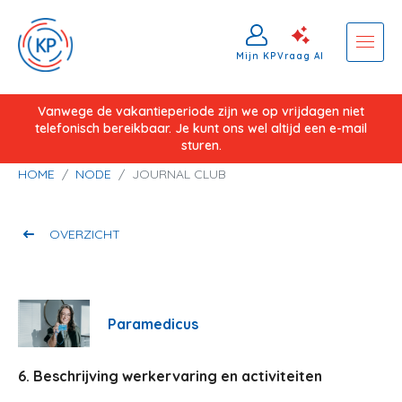
Mijn KP
Vraag AI
Overslaan
Vanwege de vakantieperiode zijn we op vrijdagen niet
telefonisch bereikbaar. Je kunt ons wel altijd een e-mail
en
sturen.
naar
Kruimelpad
HOME
NODE
JOURNAL CLUB
de
inhoud
gaan
OVERZICHT
Paramedicus
6. Beschrijving werkervaring en activiteiten