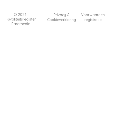
© 2026 -
Copyright
Privacy &
Voorwaarden
Kwaliteitsregister
Cookieverklaring
registratie
menu
Paramedici