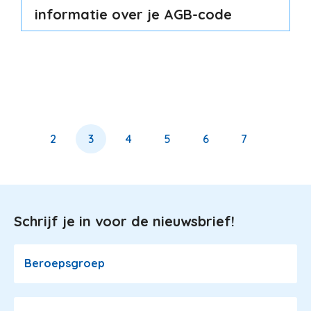
informatie over je AGB-code
Paginering
Page
1
Page
2
Huidige
3
Page
4
Page
5
Page
6
Page
7
Page
8
pagina
Schrijf je in voor de nieuwsbrief!
Image
Beroepsgroep