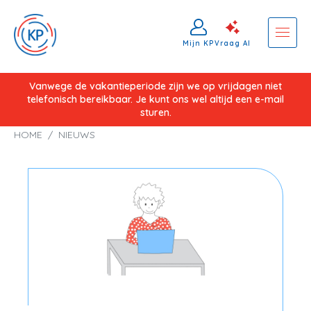
Mijn KP
Vraag AI
Overslaan
Vanwege de vakantieperiode zijn we op vrijdagen niet
telefonisch bereikbaar. Je kunt ons wel altijd een e-mail
en
sturen.
naar
Kruimelpad
HOME
NIEUWS
de
inhoud
gaan