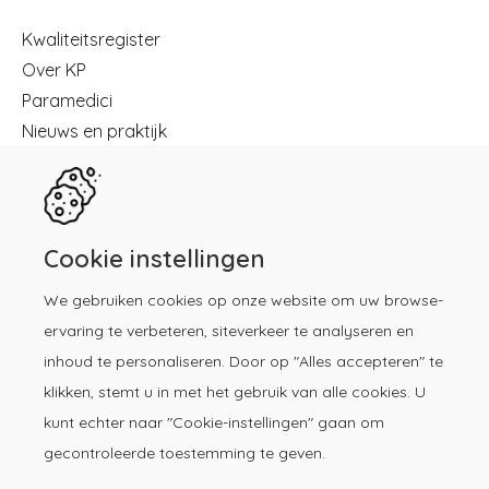
Menu
Kwaliteitsregister
Over KP
Paramedici
Nieuws en praktijk
Registreren
Kennisbibliotheek
Herregistratie
Contact
Cookie instellingen
We gebruiken cookies op onze website om uw browse-
Download de KP-app!
ervaring te verbeteren, siteverkeer te analyseren en
inhoud te personaliseren. Door op "Alles accepteren" te
klikken, stemt u in met het gebruik van alle cookies. U
kunt echter naar "Cookie-instellingen" gaan om
gecontroleerde toestemming te geven.