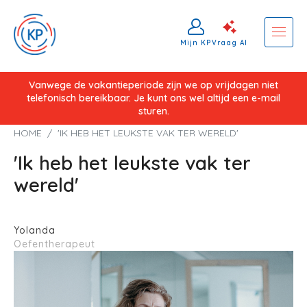
Mijn KP
Vraag AI
Overslaan
Vanwege de vakantieperiode zijn we op vrijdagen niet
telefonisch bereikbaar. Je kunt ons wel altijd een e-mail
en
sturen.
naar
Kruimelpad
HOME
'IK HEB HET LEUKSTE VAK TER WERELD'
de
'Ik heb het leukste vak ter
inhoud
gaan
wereld'
Yolanda
Oefentherapeut