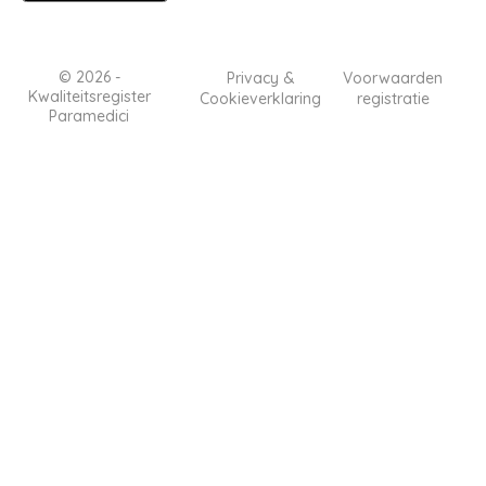
© 2026 -
Copyright
Privacy &
Voorwaarden
Kwaliteitsregister
Cookieverklaring
registratie
menu
Paramedici