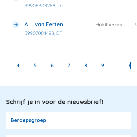
39908308288, DT
A.L. van Eerten
Huidtherapeut
3
59907084488, DT
Paginering
Page
3
Page
4
Page
5
Page
6
Page
7
Page
8
Page
9
…
Schrijf je in voor de nieuwsbrief!
Image
Beroepsgroep