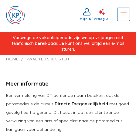
Mijn KP
Vraag AI
Overslaan
Vanwege de vakantieperiode zijn we op vrijdagen niet
telefonisch bereikbaar. Je kunt ons wel altijd een e-mail
en
sturen.
naar
Kruimelpad
HOME
KWALITEITSREGISTER
de
inhoud
gaan
Meer informatie
Een vermelding van DT achter de naam betekent dat de
paramedicus de cursus
Directe Toegankelijkheid
met goed
gevolg heeft afgerond. Dit houdt in dat een cliënt zonder
verwijzing van een arts of specialist naar de paramedicus
kan gaan voor behandeling.​​​​​​