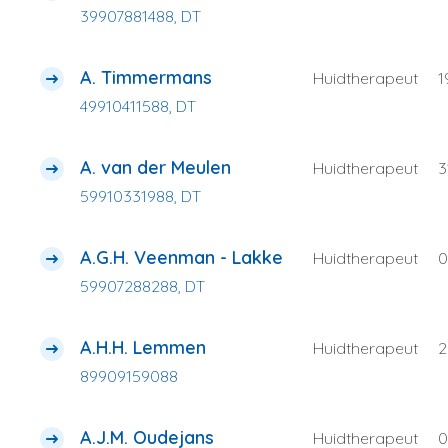
39907881488, DT
A. Timmermans
Huidtherapeut
1
49910411588, DT
A. van der Meulen
Huidtherapeut
3
59910331988, DT
A.G.H. Veenman - Lakke
Huidtherapeut
0
59907288288, DT
A.H.H. Lemmen
Huidtherapeut
2
89909159088
A.J.M. Oudejans
Huidtherapeut
0