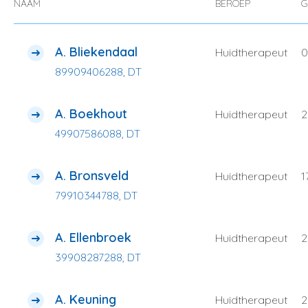
NAAM
BEROEP
G
A. Bliekendaal
Huidtherapeut
0
89909406288, DT
A. Boekhout
Huidtherapeut
2
49907586088, DT
A. Bronsveld
Huidtherapeut
1
79910344788, DT
A. Ellenbroek
Huidtherapeut
2
39908287288, DT
A. Keuning
Huidtherapeut
2