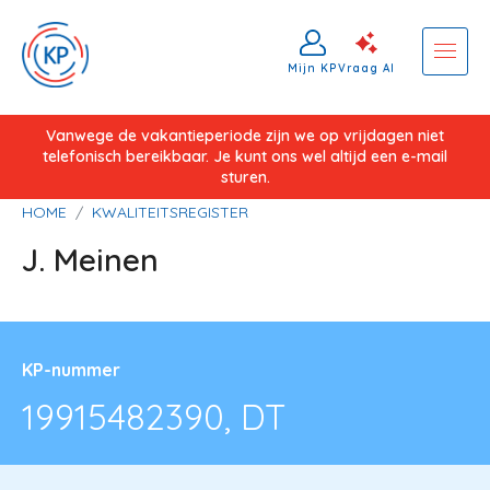
Mijn KP
Vraag AI
Overslaan
Vanwege de vakantieperiode zijn we op vrijdagen niet
telefonisch bereikbaar. Je kunt ons wel altijd een e-mail
en
sturen.
naar
Kruimelpad
HOME
KWALITEITSREGISTER
de
J. Meinen
inhoud
gaan
KP-nummer
19915482390, DT