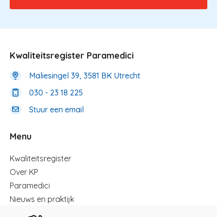
Kwaliteitsregister Paramedici
Maliesingel 39, 3581 BK Utrecht
030 - 23 18 225
Stuur een email
Menu
Menu
Kwaliteitsregister
Over KP
Paramedici
Nieuws en praktijk
Registreren