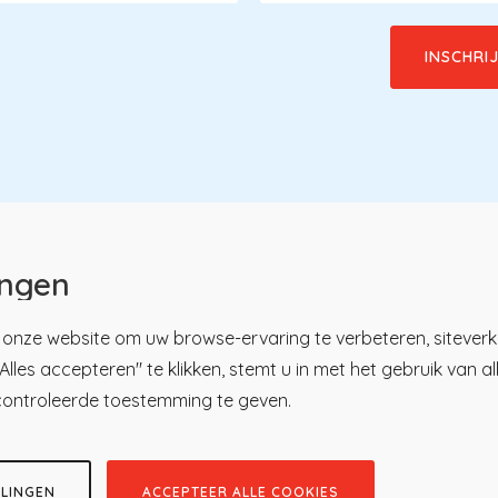
ingen
onze website om uw browse-ervaring te verbeteren, siteverk
lles accepteren" te klikken, stemt u in met het gebruik van a
u
tsregister
Over KP
controleerde toestemming te geven.
ici
Nieuws en praktijk
ren
Kennisbibliotheek
tratie
Contact
LLINGEN
ACCEPTEER ALLE COOKIES