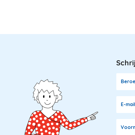
Schri
Image
Bero
E-mai
Voor