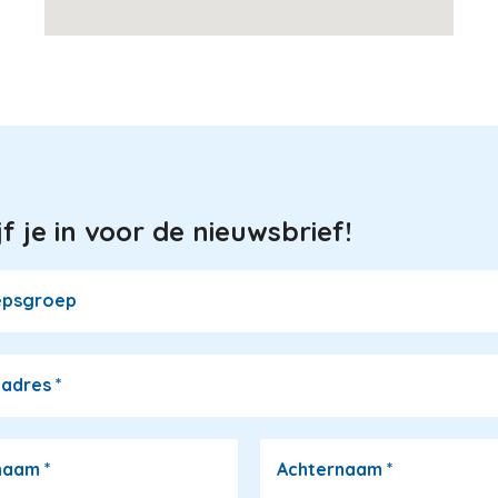
jf je in voor de nieuwsbrief!
epsgroep
ladres
*
naam
*
Achternaam
*