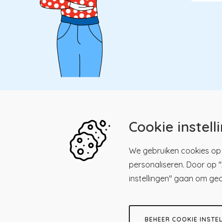
Cookie instell
Kwaliteitsregister Paramedici
Menu
We gebruiken cookies op 
personaliseren. Door op "A
Maliesingel 39, 3581 BK
Men
Kwalitei
Utrecht
instellingen" gaan om ge
Paramed
030 - 23 18 225
Registre
Herregis
Stuur een email
BEHEER COOKIE INSTE