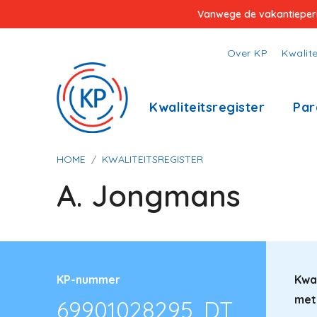
Overslaan
Vanwege de vakantieperiod
en
naar
Top
Over KP
Kwalite
de
menu
inhoud
Hoofdnavigatie
Kwaliteitsregister
Par
gaan
Kruimelpad
HOME
KWALITEITSREGISTER
A. Jongmans
KP-nummer
Kwal
met
69901028295, DT