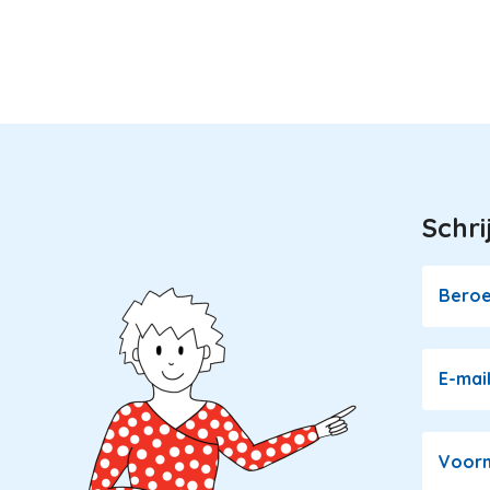
Schri
Image
Bero
E-mai
Voor