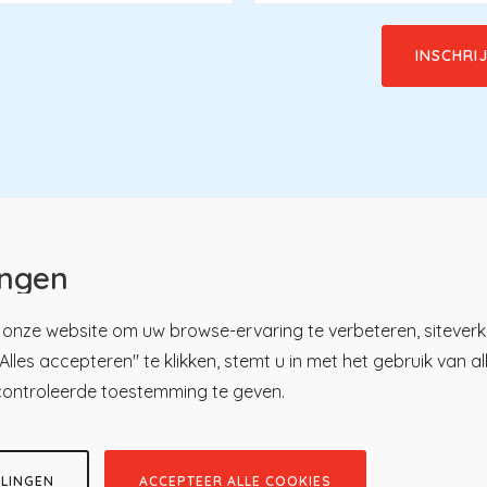
ingen
onze website om uw browse-ervaring te verbeteren, siteverk
lles accepteren" te klikken, stemt u in met het gebruik van a
u
tsregister
Over KP
controleerde toestemming te geven.
ici
Nieuws en praktijk
ren
Kennisbibliotheek
tratie
Contact
LLINGEN
ACCEPTEER ALLE COOKIES