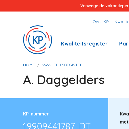
Overslaan
Vanwege de vakantieperiod
en
naar
Top
Over KP
Kwalite
de
menu
inhoud
Hoofdnavigatie
Kwaliteitsregister
Par
gaan
Kruimelpad
HOME
KWALITEITSREGISTER
A. Daggelders
KP-nummer
Kwal
met
19909441787, DT