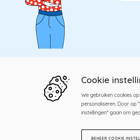
Cookie instell
Kwaliteitsregister Paramedici
Menu
We gebruiken cookies op 
personaliseren. Door op "A
Maliesingel 39, 3581 BK
Men
Kwalitei
Utrecht
instellingen" gaan om ge
Paramed
030 - 23 18 225
Registre
Herregis
Stuur een email
BEHEER COOKIE INSTE