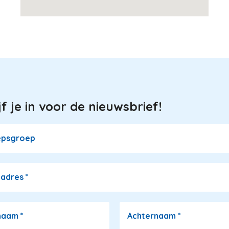
jf je in voor de nieuwsbrief!
epsgroep
ladres
*
naam
*
Achternaam
*