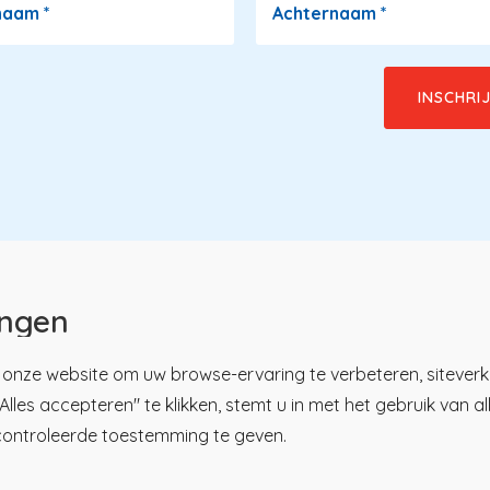
naam
*
Achternaam
*
ingen
onze website om uw browse-ervaring te verbeteren, siteverk
lles accepteren" te klikken, stemt u in met het gebruik van a
u
tsregister
Over KP
controleerde toestemming te geven.
ici
Nieuws en praktijk
ren
Kennisbibliotheek