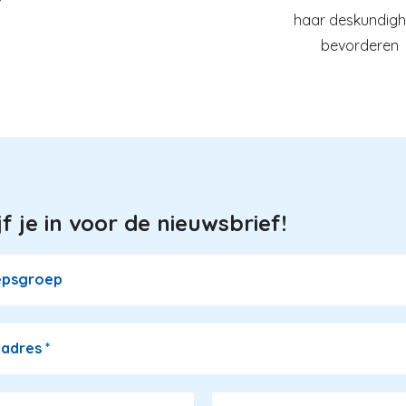
haar deskundigh
bevorderen
jf je in voor de nieuwsbrief!
epsgroep
ladres
*