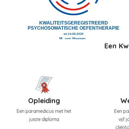
Een Kwa
Opleiding
We
Een paramedicus met het
Een pa
juiste diploma
vijf 
cliënt