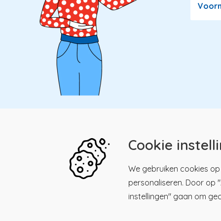
Voor
Cookie instell
Kwaliteitsregister Paramedici
Menu
We gebruiken cookies op 
personaliseren. Door op "A
Maliesingel 39, 3581 BK
Men
Kwalitei
Utrecht
instellingen" gaan om ge
Paramed
030 - 23 18 225
Registre