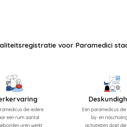
liteitsregistratie voor Paramedici sta
rkervaring
Deskundigh
ramedicus die iedere
Een paramedicus die
jaar een ruim aantal
bij- en nascholin
gebonden uren werkt
activiteiten doet die 