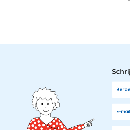
Schri
Image
Bero
E-mai