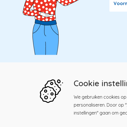
Voor
Cookie instell
Kwaliteitsregister Paramedici
Menu
We gebruiken cookies op 
personaliseren. Door op "A
Maliesingel 39, 3581 BK
Men
Kwalitei
Utrecht
instellingen" gaan om ge
Paramed
030 - 23 18 225
Registre