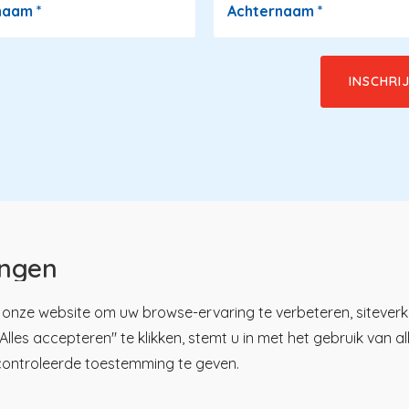
naam
*
Achternaam
*
ingen
onze website om uw browse-ervaring te verbeteren, siteverk
lles accepteren" te klikken, stemt u in met het gebruik van a
u
tsregister
Over KP
controleerde toestemming te geven.
ici
Nieuws en praktijk
ren
Kennisbibliotheek