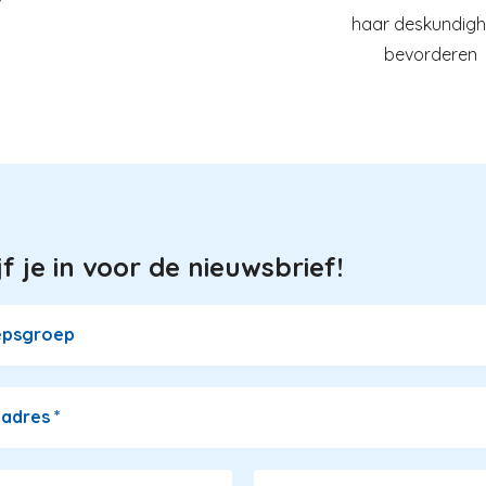
haar deskundigh
bevorderen
jf je in voor de nieuwsbrief!
epsgroep
ladres
*