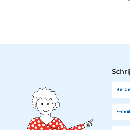
Schri
Image
Bero
E-mai