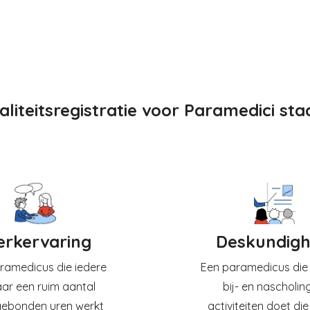
liteitsregistratie voor Paramedici sta
rkervaring
Deskundigh
ramedicus die iedere
Een paramedicus die
jaar een ruim aantal
bij- en nascholin
gebonden uren werkt
activiteiten doet die 