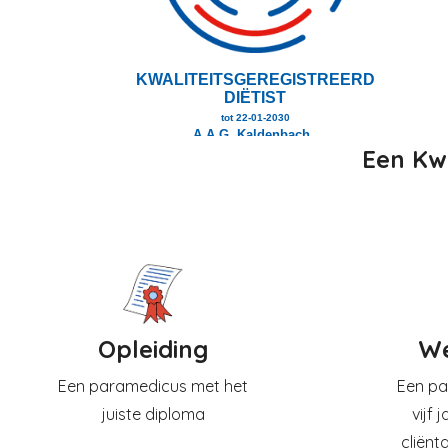
Een Kwa
Opleiding
We
Een paramedicus met het
Een pa
juiste diploma
vijf 
cliënt