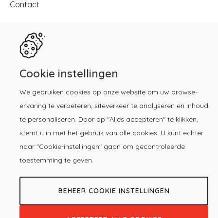
Contact
Download de KP-app!
Cookie instellingen
We gebruiken cookies op onze website om uw browse-
ervaring te verbeteren, siteverkeer te analyseren en inhoud
te personaliseren. Door op "Alles accepteren" te klikken,
© 2026 -
Copyright
Privacy &
Voorwaarden
stemt u in met het gebruik van alle cookies. U kunt echter
Kwaliteitsregister
Cookieverklaring
registratie
menu
naar "Cookie-instellingen" gaan om gecontroleerde
Paramedici
toestemming te geven.
BEHEER COOKIE INSTELLINGEN