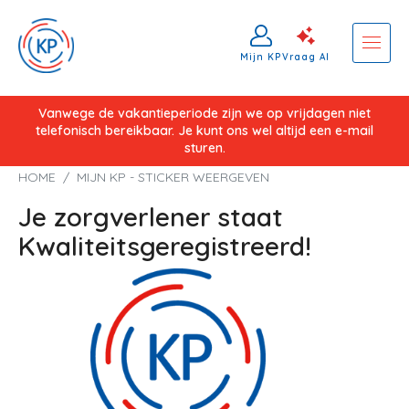
Mijn KP
Vraag AI
Overslaan
Vanwege de vakantieperiode zijn we op vrijdagen niet
telefonisch bereikbaar. Je kunt ons wel altijd een e-mail
en
sturen.
naar
Kruimelpad
HOME
MIJN KP - STICKER WEERGEVEN
de
Je zorgverlener staat
inhoud
gaan
Kwaliteitsgeregistreerd!