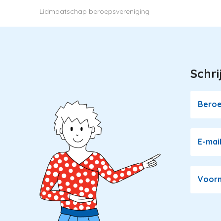
Lidmaatschap beroepsvereniging
Schri
Image
Bero
E-mai
Voor