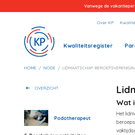
Overslaan
Vanwege de vakantieperiod
en
naar
Top
Over KP
Kwalite
de
menu
inhoud
Hoofdnavigatie
Kwaliteitsregister
Par
gaan
Kruimelpad
HOME
NODE
LIDMAATSCHAP BEROEPSVERENIGI
Lid
OVERZICHT
Wat i
Het lidm
Podotherapeut
beroepsv
vaktijds