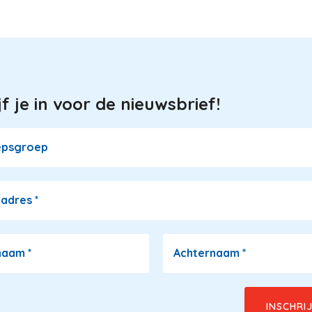
jf je in voor de nieuwsbrief!
epsgroep
ladres
*
naam
*
Achternaam
*