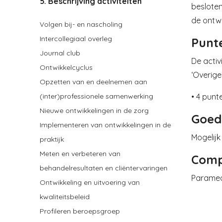
5. Beschrijving activiteiten
besloten
de ontw
Volgen bij- en nascholing
Intercollegiaal overleg
Punt
Journal club
De activ
Ontwikkelcyclus
‘Overige
Opzetten van en deelnemen aan
• 4 punt
(inter)professionele samenwerking
Nieuwe ontwikkelingen in de zorg
Goed
Implementeren van ontwikkelingen in de
Mogelijk
praktijk
Meten en verbeteren van
Comp
behandelresultaten en cliëntervaringen
Paramedi
Ontwikkeling en uitvoering van
kwaliteitsbeleid
Profileren beroepsgroep