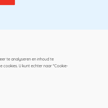
Download de KP-app!
eer te analyseren en inhoud te
lle cookies. U kunt echter naar "Cookie-
oorwaarden registratie
Privacy & Cookieverklaring