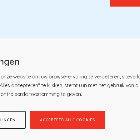
ingen
onze website om uw browse-ervaring te verbeteren, siteverk
lles accepteren" te klikken, stemt u in met het gebruik van a
u
tsregister
Over KP
controleerde toestemming te geven.
ici
Nieuws en praktijk
ren
Kennisbibliotheek
tratie
Contact
LLINGEN
ACCEPTEER ALLE COOKIES
V