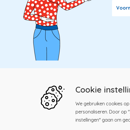
Voor
Cookie instell
Kwaliteitsregister Paramedici
Menu
We gebruiken cookies op 
personaliseren. Door op "A
Maliesingel 39, 3581 BK
Men
Kwalitei
Utrecht
instellingen" gaan om ge
Paramed
030 - 23 18 225