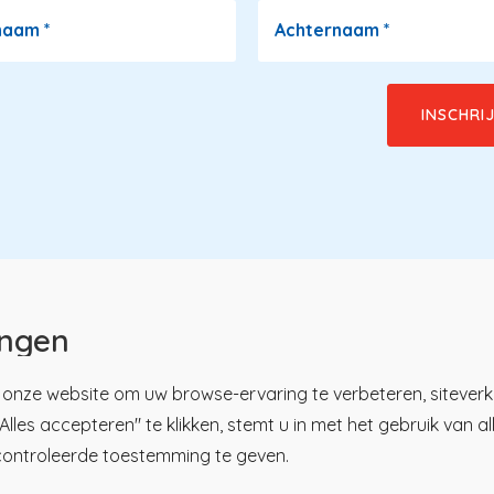
naam
*
Achternaam
*
ingen
onze website om uw browse-ervaring te verbeteren, siteverk
lles accepteren" te klikken, stemt u in met het gebruik van a
u
tsregister
Over KP
controleerde toestemming te geven.
ici
Nieuws en praktijk