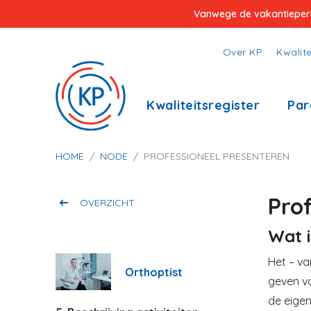
Overslaan
Vanwege de vakantieperiod
en
naar
Top
Over KP
Kwalite
de
menu
inhoud
Hoofdnavigatie
Kwaliteitsregister
Par
gaan
Kruimelpad
HOME
NODE
PROFESSIONEEL PRESENTEREN
Pro
OVERZICHT
Wat i
Het – va
Orthoptist
geven v
de eige