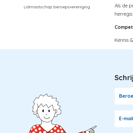
Als de p
Lidmaatschap beroepsvereniging
herregis
Compet
Kennis 
Schri
Image
Bero
E-mai