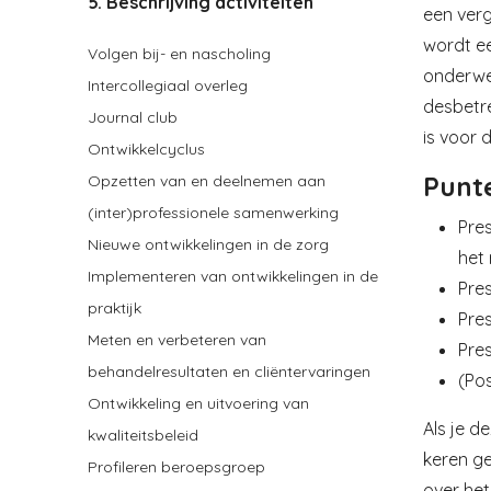
5. Beschrijving activiteiten
een verg
wordt ee
Volgen bij- en nascholing
onderwe
Intercollegiaal overleg
desbetre
Journal club
is voor 
Ontwikkelcyclus
Punt
Opzetten van en deelnemen aan
(inter)professionele samenwerking
Pres
Nieuwe ontwikkelingen in de zorg
het 
Implementeren van ontwikkelingen in de
Pre
praktijk
Pre
Meten en verbeteren van
Pre
behandelresultaten en cliëntervaringen
(Po
Ontwikkeling en uitvoering van
Als je d
kwaliteitsbeleid
keren ge
Profileren beroepsgroep
over het 