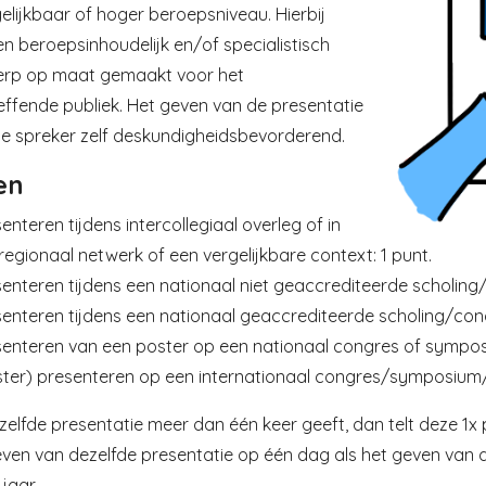
elijkbaar of hoger beroepsniveau. Hierbij
n beroepsinhoudelijk en/of specialistisch
rp op maat gemaakt voor het
ffende publiek. Het geven van de presentatie
de spreker zelf deskundigheidsbevorderend.
en
enteren tijdens intercollegiaal overleg of in
regionaal netwerk of een vergelijkbare context: 1 punt.
senteren tijdens een nationaal niet geaccrediteerde scholin
senteren tijdens een nationaal geaccrediteerde scholing/co
senteren van een poster op een nationaal congres of sympos
ster) presenteren op een internationaal congres/symposium
ezelfde presentatie meer dan één keer geeft, dan telt deze 1x 
ven van dezelfde presentatie op één dag als het geven van 
jaar.