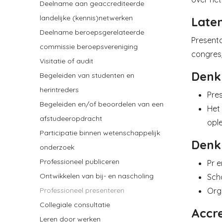
Deelname aan geaccrediteerde
landelijke (kennis)netwerken
Laten
Deelname beroepsgerelateerde
Present
commissie beroepsvereniging
congres
Visitatie of audit
Denk
Begeleiden van studenten en
herintreders
Pres
Begeleiden en/of beoordelen van een
Het 
afstudeeropdracht
ople
Participatie binnen wetenschappelijk
Denk
onderzoek
Professioneel publiceren
Pr e
Ontwikkelen van bij- en nascholing
Sch
Orga
Professioneel presenteren
Collegiale consultatie
Accre
Leren door werken