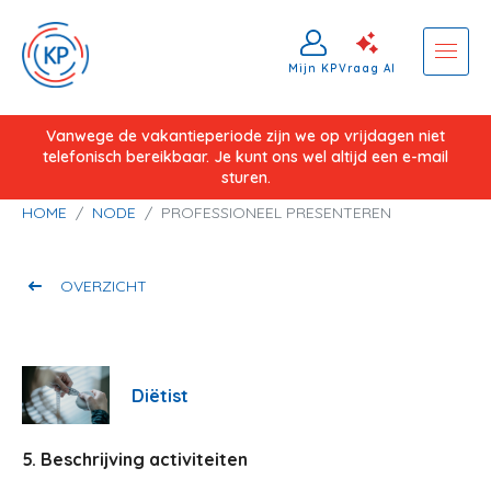
Mijn KP
Vraag AI
Overslaan
Vanwege de vakantieperiode zijn we op vrijdagen niet
telefonisch bereikbaar. Je kunt ons wel altijd een e-mail
en
sturen.
naar
Kruimelpad
HOME
NODE
PROFESSIONEEL PRESENTEREN
de
inhoud
gaan
OVERZICHT
Diëtist
5. Beschrijving activiteiten