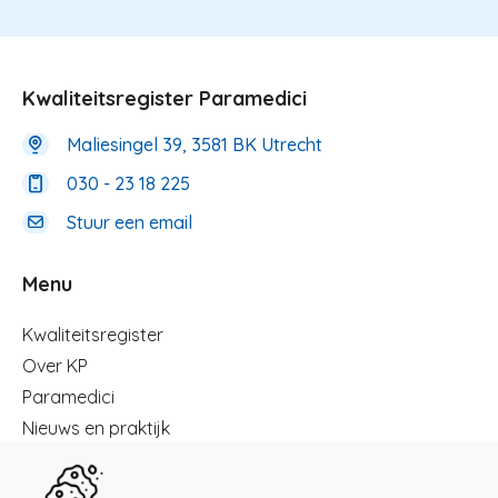
Kwaliteitsregister Paramedici
Maliesingel 39, 3581 BK Utrecht
030 - 23 18 225
Stuur een email
Menu
Menu
Kwaliteitsregister
Over KP
Paramedici
Nieuws en praktijk
Registreren
Kennisbibliotheek