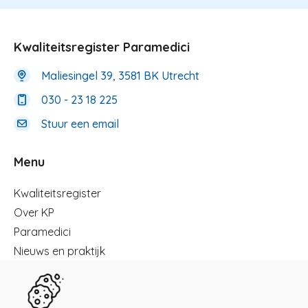
Kwaliteitsregister Paramedici
Maliesingel 39, 3581 BK Utrecht
030 - 23 18 225
Stuur een email
Menu
Menu
Kwaliteitsregister
Over KP
Paramedici
Nieuws en praktijk
Registreren
Kennisbibliotheek