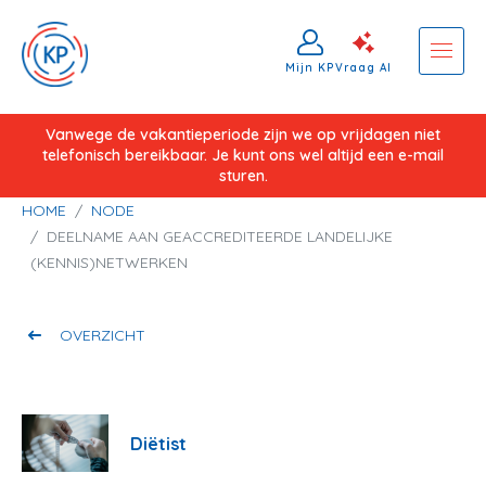
Mijn KP
Vraag AI
Overslaan
Vanwege de vakantieperiode zijn we op vrijdagen niet
telefonisch bereikbaar. Je kunt ons wel altijd een e-mail
en
sturen.
naar
Kruimelpad
HOME
NODE
de
DEELNAME AAN GEACCREDITEERDE LANDELIJKE
inhoud
(KENNIS)NETWERKEN
gaan
OVERZICHT
Diëtist