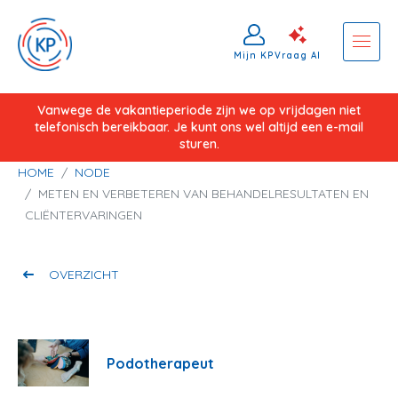
Mijn KP
Vraag AI
Overslaan
Vanwege de vakantieperiode zijn we op vrijdagen niet
telefonisch bereikbaar. Je kunt ons wel altijd een e-mail
en
sturen.
naar
Kruimelpad
HOME
NODE
de
METEN EN VERBETEREN VAN BEHANDELRESULTATEN EN
inhoud
CLIËNTERVARINGEN
gaan
OVERZICHT
Podotherapeut