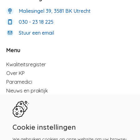
Maliesingel 39, 3581 BK Utrecht
030 - 23 18 225
Stuur een email
Menu
Menu
Kwaliteitsregister
Over KP
Paramedici
Nieuws en praktijk
Registreren
Kennisbibliotheek
Herregistratie
Contact
Cookie instellingen
We gebruiken cookies op onze website om uw browse-