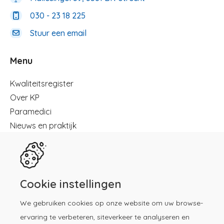
030 - 23 18 225
Stuur een email
Menu
Menu
Kwaliteitsregister
Over KP
Paramedici
Nieuws en praktijk
Registreren
Kennisbibliotheek
Herregistratie
Contact
Cookie instellingen
We gebruiken cookies op onze website om uw browse-
Download de KP-app!
ervaring te verbeteren, siteverkeer te analyseren en