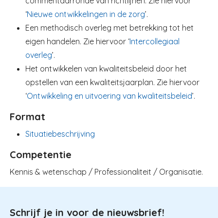
commentaarronde van richtlijnen. Zie hiervoor
‘
Nieuwe ontwikkelingen in de zorg
’.
Een methodisch overleg met betrekking tot het
eigen handelen. Zie hiervoor ‘
Intercollegiaal
overleg
’.
Het ontwikkelen van kwaliteitsbeleid door het
opstellen van een kwaliteitsjaarplan. Zie hiervoor
‘
Ontwikkeling en uitvoering van kwaliteitsbeleid
’.
Format
Situatiebeschrijving
Competentie
Kennis & wetenschap / Professionaliteit / Organisatie.
Schrijf je in voor de nieuwsbrief!
Image