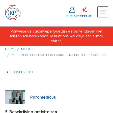
Mijn KP
Vraag AI
Overslaan
Vanwege de vakantieperiode zijn we op vrijdagen niet
telefonisch bereikbaar. Je kunt ons wel altijd een e-mail
en
sturen.
naar
Kruimelpad
HOME
NODE
de
IMPLEMENTEREN VAN ONTWIKKELINGEN IN DE PRAKTIJK
inhoud
gaan
OVERZICHT
Paramedicus
5. Beschrijving activiteiten