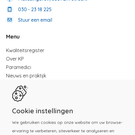
030 - 23 18 225
Stuur een email
Menu
Menu
Kwaliteitsregister
Over KP
Paramedici
Nieuws en praktijk
Registreren
Kennisbibliotheek
Herregistratie
Contact
Cookie instellingen
We gebruiken cookies op onze website om uw browse-
Download de KP-app!
ervaring te verbeteren, siteverkeer te analyseren en