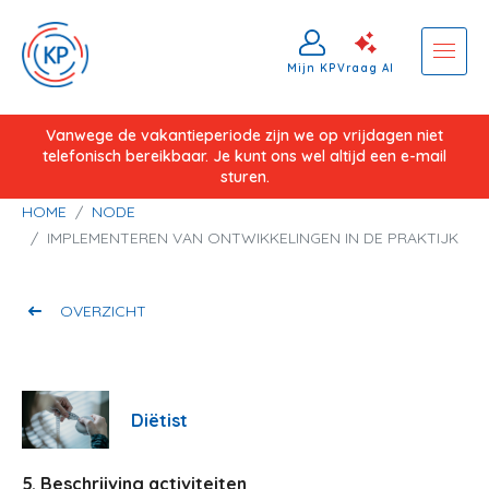
Mijn KP
Vraag AI
Overslaan
Vanwege de vakantieperiode zijn we op vrijdagen niet
telefonisch bereikbaar. Je kunt ons wel altijd een e-mail
en
sturen.
naar
Kruimelpad
HOME
NODE
de
IMPLEMENTEREN VAN ONTWIKKELINGEN IN DE PRAKTIJK
inhoud
gaan
OVERZICHT
Diëtist
5. Beschrijving activiteiten