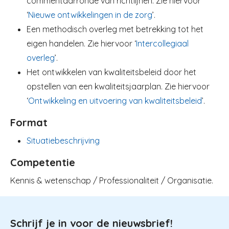
commentaarronde van richtlijnen. Zie hiervoor
‘
Nieuwe ontwikkelingen in de zorg
’.
Een methodisch overleg met betrekking tot het
eigen handelen. Zie hiervoor ‘
Intercollegiaal
overleg
’.
Het ontwikkelen van kwaliteitsbeleid door het
opstellen van een kwaliteitsjaarplan. Zie hiervoor
‘
Ontwikkeling en uitvoering van kwaliteitsbeleid
’.
Format
Situatiebeschrijving
Competentie
Kennis & wetenschap / Professionaliteit / Organisatie.
Schrijf je in voor de nieuwsbrief!
Image