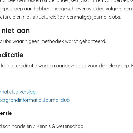
bliceerde stukken uit de landelijke tijdschriften van beroe
oepsgroep aan hebben meegeschreven worden volgens een 
cturele en niet-structurele (bv. eenmalige) journal clubs.
 niet aan
 clubs waarin geen methodiek wordt gehanteerd.
ditatie
s kan accreditatie worden aangevraagd voor de hele groep. M
nal club verslag
tergrondinformatie Journal club
entie
isch handelen / Kennis & wetenschap