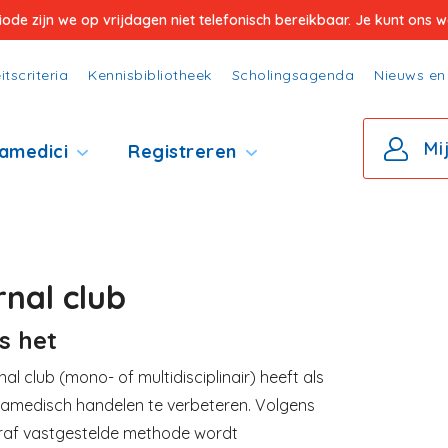
e zijn we op vrijdagen niet telefonisch bereikbaar. Je kunt ons wel
itscriteria
Kennisbibliotheek
Scholingsagenda
Nieuws en 
Mi
amedici
Registreren
rnal club
s het
Image
nal club (mono- of multidisciplinair) heeft als
ramedisch handelen te verbeteren. Volgens
raf vastgestelde methode wordt