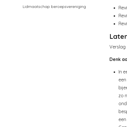
Lidmaatschap beroepsvereniging
Rev
Revi
Rev
Laten
Verslag 
Denk a
In e
een 
bije
zo n
ondu
bes
een