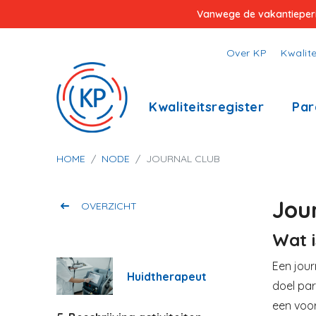
Overslaan
Vanwege de vakantieperiod
en
naar
Top
Over KP
Kwalite
de
menu
inhoud
Hoofdnavigatie
Kwaliteitsregister
Par
gaan
Kruimelpad
HOME
NODE
JOURNAL CLUB
Jou
OVERZICHT
Wat i
Een jour
Huidtherapeut
doel pa
een voo