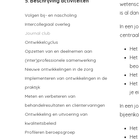
5. Beschrijving activiteiten
wetensc
is al da
Volgen bij- en nascholing
Intercollegiaal overleg
In een j
Journal club
centraal
Ontwikkelcyclus
Het 
Opzetten van en deelnemen aan
Het
(inter)professionele samenwerking
beoo
Nieuwe ontwikkelingen in de zorg
Het
Implementeren van ontwikkelingen in de
Het
praktijk
je e
Meten en verbeteren van
behandelresultaten en cliëntervaringen
In een j
bijeenko
Ontwikkeling en uitvoering van
kwaliteitsbeleid
Het
Profileren beroepsgroep
Het 