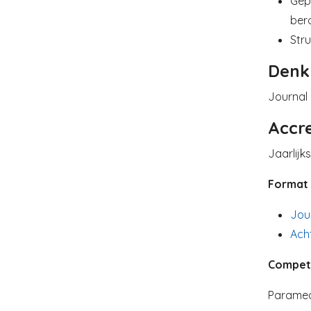
Gepu
ber
Stru
Denk
Journal
Accre
Jaarlijk
Format
Jour
Ach
Compet
Paramed