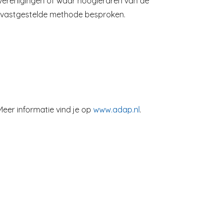
psverenigingen of waar hoogleraren van de
vastgestelde methode besproken.
eer informatie vind je op
www.adap.nl
.