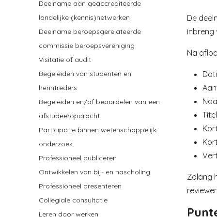
Deelname aan geaccrediteerde
De deeln
landelijke (kennis)netwerken
inbreng 
Deelname beroepsgerelateerde
commissie beroepsvereniging
Na afloo
Visitatie of audit
Dat
Begeleiden van studenten en
Aan
herintreders
Naa
Begeleiden en/of beoordelen van een
Tite
afstudeeropdracht
Kor
Participatie binnen wetenschappelijk
Kor
onderzoek
Ver
Professioneel publiceren
Ontwikkelen van bij- en nascholing
Zolang h
Professioneel presenteren
reviewer
Collegiale consultatie
Punt
Leren door werken