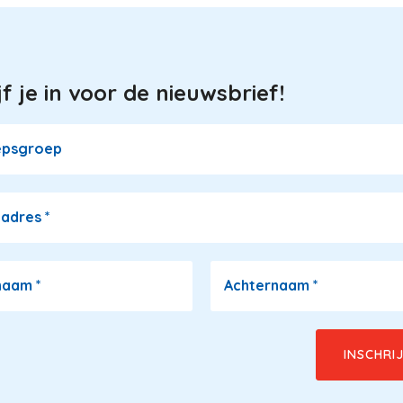
jf je in voor de nieuwsbrief!
epsgroep
ladres
*
naam
*
Achternaam
*