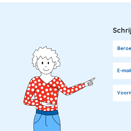
Schri
Image
Bero
E-mai
Voor