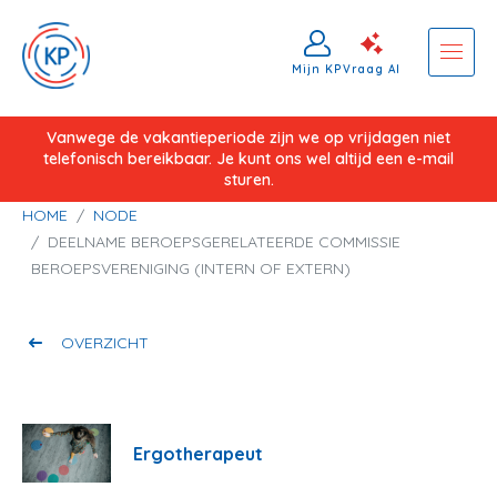
Mijn KP
Vraag AI
Overslaan
Vanwege de vakantieperiode zijn we op vrijdagen niet
telefonisch bereikbaar. Je kunt ons wel altijd een e-mail
en
sturen.
naar
Kruimelpad
HOME
NODE
de
DEELNAME BEROEPSGERELATEERDE COMMISSIE
inhoud
BEROEPSVERENIGING (INTERN OF EXTERN)
gaan
OVERZICHT
Ergotherapeut