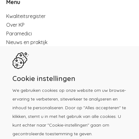
Menu
Menu
Kwaliteitsregister
Over KP
Paramedici
Nieuws en praktijk
Registreren
Kennisbibliotheek
Herregistratie
Contact
Cookie instellingen
We gebruiken cookies op onze website om uw browse-
Download de KP-app!
ervaring te verbeteren, siteverkeer te analyseren en
inhoud te personaliseren. Door op "Alles accepteren" te
klikken, stemt u in met het gebruik van alle cookies. U
kunt echter naar "Cookie-instellingen" gaan om
gecontroleerde toestemming te geven.