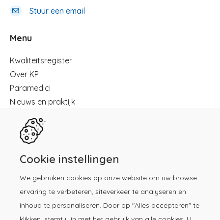
Stuur een email
Menu
Menu
Kwaliteitsregister
Over KP
Paramedici
Nieuws en praktijk
Registreren
Kennisbibliotheek
Herregistratie
Contact
Cookie instellingen
We gebruiken cookies op onze website om uw browse-
Download de KP-app!
ervaring te verbeteren, siteverkeer te analyseren en
inhoud te personaliseren. Door op "Alles accepteren" te
klikken, stemt u in met het gebruik van alle cookies. U