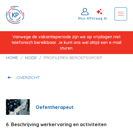
Mijn KP
Vraag AI
Overslaan
Vanwege de vakantieperiode zijn we op vrijdagen niet
telefonisch bereikbaar. Je kunt ons wel altijd een e-mail
en
sturen.
naar
Kruimelpad
HOME
NODE
PROFILEREN BEROEPSGROEP
de
inhoud
gaan
OVERZICHT
Oefentherapeut
6. Beschrijving werkervaring en activiteiten