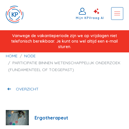
Mijn KP
Vraag AI
Overslaan
Vanwege de vakantieperiode zijn we op vrijdagen niet
telefonisch bereikbaar. Je kunt ons wel altijd een e-mail
en
sturen.
naar
Kruimelpad
HOME
NODE
de
PARTICIPATIE BINNEN WETENSCHAPPELIJK ONDERZOEK
inhoud
(FUNDAMENTEEL OF TOEGEPAST)
gaan
OVERZICHT
Ergotherapeut