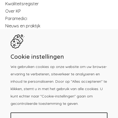
Menu
Kwaliteitsregister
Over KP
Paramedici
Nieuws en praktijk
Registreren
Kennisbibliotheek
Herregistratie
Contact
Cookie instellingen
We gebruiken cookies op onze website om uw browse-
Download de KP-app!
ervaring te verbeteren, siteverkeer te analyseren en
inhoud te personaliseren. Door op "Alles accepteren" te
klikken, stemt u in met het gebruik van alle cookies. U
kunt echter naar "Cookie-instellingen" gaan om
gecontroleerde toestemming te geven.