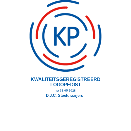
Overslaan
en
naar
de
inhoud
gaan
KWALITEITSGEREGISTREERD
LOGOPEDIST
tot 31-05-2028
D.J.C. Stoeldraaijers