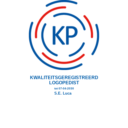
Overslaan
en
naar
de
inhoud
gaan
KWALITEITSGEREGISTREERD
LOGOPEDIST
tot 07-04-2030
S.E. Luca